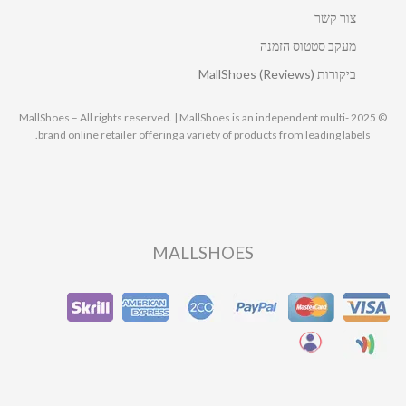
צור קשר
מעקב סטטוס הזמנה
ביקורות MallShoes (Reviews)
© 2025 MallShoes – All rights reserved. | MallShoes is an independent multi-
brand online retailer offering a variety of products from leading labels.
MALLSHOES