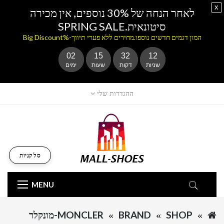
x
לאחר הנחה של 30% נוספים, אין מכירה
סיטונאית.SPRING SALE
המון דגמים חדשים נוספו.מחירים ללא פערי תיווך-%Big Discount
02
15
32
12
שניות
דקות
שעות
ימים
ההגדרות שלי
סל קניות
MENU
SHOP
BRAND
MONCLER-מונקלר