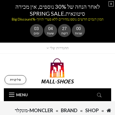
x
לאחר הנחה של 30% נוספים, אין מכירה
סיטונאית.SPRING SALE
המון דגמים חדשים נוספו.מחירים ללא פערי תיווך-%Big Discount
03
04
27
00
שניות
דקות
שעות
ימים
ההגדרות שלי
סל קניות
MENU
SHOP
BRAND
MONCLER-מונקלר