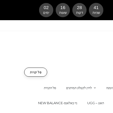
02
16
28
41
שניות
דקות
שעות
ימים
סל קניות
זמנה
לחץ לקטלוג המותגים
סל הקניות
UGG – האגג
NEW BALANCE-ניו באלאנס