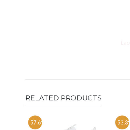
Lacoste polo 
RELATED PRODUCTS
-57.6%
-53.3