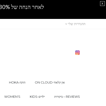
x
לאחר הנחה של 30% נוספים, אין מכירה סיטונאית.SPRING SALE
ההגדרות שלי
ON CLOUD-און קלאוד
HOKA-הוקה
ביקורות – REVIEWS
KIDS-ילדים
WOMEN'S