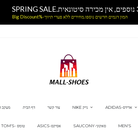
המון דגמים חדשים נוספו.מחירים ללא פערי תיווך-%Big Discount
ADIDAS-אדידס
NIKE נייק
צור קשר
דף הבית
מעקב ה
MEN'S
SAUCONY-סאקוני
ASICS-אסיקס
TOM'S- טומס