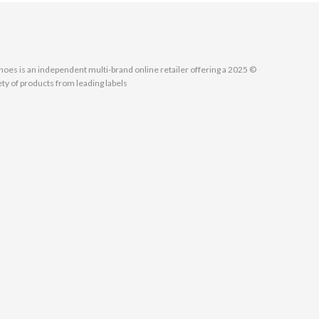
MallShoes is an independent multi-brand online retailer offering a
ety of products from leading labels.