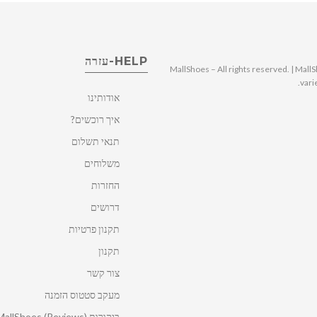
HELP-עזרה
© 2025 MallShoes – All rights reserved. | 
vari
אודותינו
איך רוכשים?
תנאי תשלום
משלוחים
החזרות
דרושים
תקנון פרטיות
תקנון
צור קשר
מעקב סטטוס הזמנה
ביקורות MallShoes (Reviews)