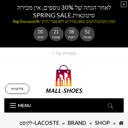
x
לאחר הנחה של 30% נוספים, אין מכירה
סיטונאית.SPRING SALE
המון דגמים חדשים נוספו.מחירים ללא פערי תיווך-%Big Discount
00
21
06
52
שניות
דקות
שעות
ימים
ההגדרות שלי
סל קניות
MENU
SHOP
BRAND
LACOSTE-לקוסט