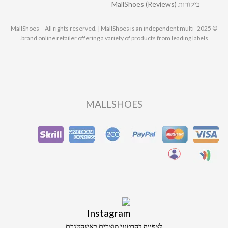
ביקורות MallShoes (Reviews)
© 2025 MallShoes – All rights reserved. | MallShoes is an independent multi-
brand online retailer offering a variety of products from leading labels.
MALLSHOES
לצפייה בסרטוני מוצרים באינסטגרם