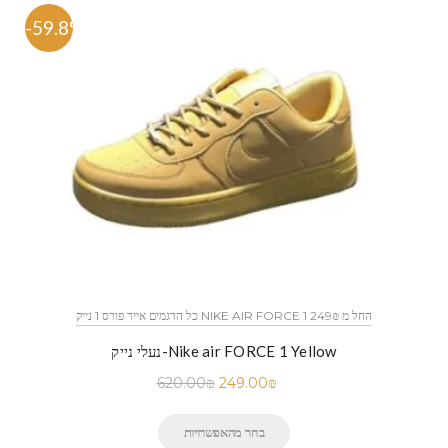
-59.8%
כל הדגמים אייר פורס 1 נייק NIKE AIR FORCE 1 החל מ 249₪
נעלי נייק-Nike air FORCE 1 Yellow
620.00
₪
249.00
₪
בחר מהאפשרויות