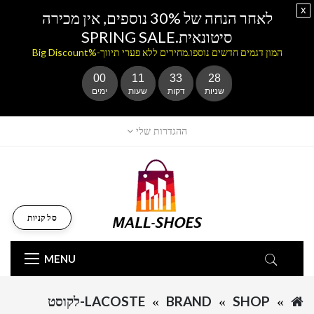
x
לאחר הנחה של 30% נוספים, אין מכירה
סיטונאית.SPRING SALE
המון דגמים חדשים נוספו.מחירים ללא פערי תיווך-%Big Discount
00
11
33
28
שניות
דקות
שעות
ימים
ההגדרות שלי
סל קניות
MENU
SHOP
BRAND
LACOSTE-לקוסט