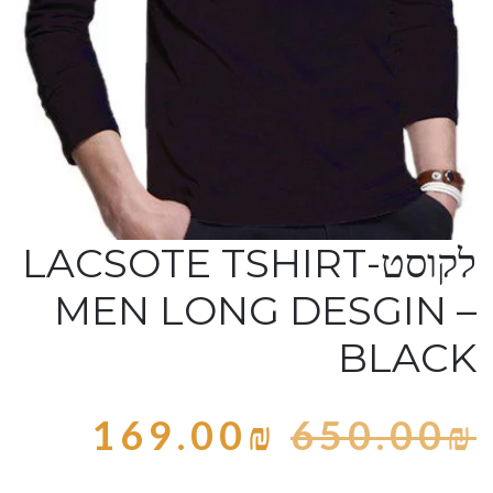
לקוסט-LACSOTE TSHIRT
MEN LONG DESGIN –
BLACK
169.00
₪
650.00
₪