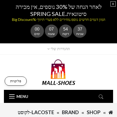
x
לאחר הנחה של 30% נוספים, אין מכירה
סיטונאית.SPRING SALE
המון דגמים חדשים נוספו.מחירים ללא פערי תיווך-%Big Discount
00
07
54
37
שניות
דקות
שעות
ימים
ההגדרות שלי
סל קניות
MENU
SHOP
BRAND
LACOSTE-לקוסט