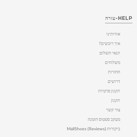
HELP-עזרה
אודותינו
איך רוכשים?
תנאי תשלום
משלוחים
החזרות
דרושים
תקנון פרטיות
תקנון
צור קשר
מעקב סטטוס הזמנה
ביקורות MallShoes (Reviews)