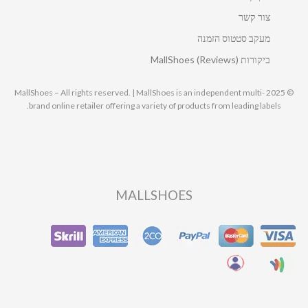
צור קשר
מעקב סטטוס הזמנה
ביקורות MallShoes (Reviews)
© 2025 MallShoes – All rights reserved. | MallShoes is an independent multi-
brand online retailer offering a variety of products from leading labels.
MALLSHOES