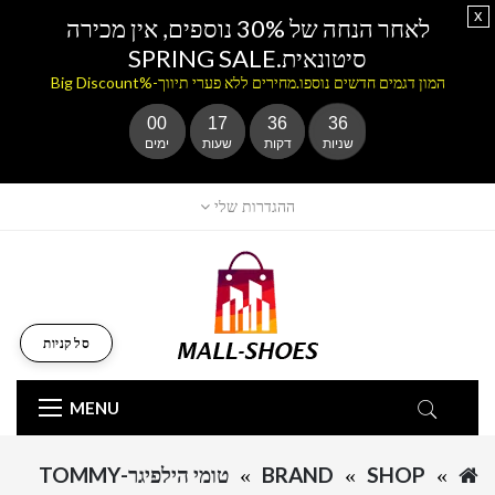
x
לאחר הנחה של 30% נוספים, אין מכירה
סיטונאית.SPRING SALE
המון דגמים חדשים נוספו.מחירים ללא פערי תיווך-%Big Discount
00
17
36
36
שניות
דקות
שעות
ימים
ההגדרות שלי
סל קניות
MENU
SHOP
BRAND
טומי הילפיגר-TOMMY