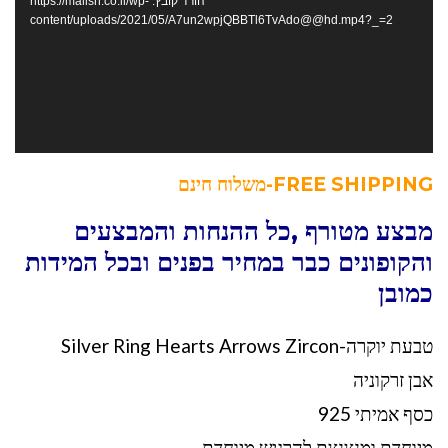
הורד קובץ: https://mallsh.co.il/wp-
content/uploads/2021/05/A7un2wpjQBBTl6TvAdo@@hd.mp4?_=2
FREE SHIPPING-משלוח חינם
מבצע מטורף ,כל ההנחות והמבצעים
והקופונים כבר במחיר בפנים ובכל המידות
כמובן
טבעת יוקרה-Silver Ring Hearts Arrows Zircon
אבן זרקוניה
כסף אמיתי 925
מיוחדת ומנצנצת להרגיש מיוחדת