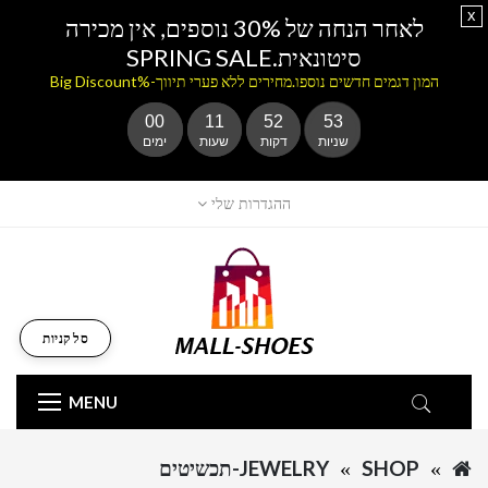
x
לאחר הנחה של 30% נוספים, אין מכירה
סיטונאית.SPRING SALE
המון דגמים חדשים נוספו.מחירים ללא פערי תיווך-%Big Discount
00
11
52
53
שניות
דקות
שעות
ימים
ההגדרות שלי
סל קניות
MENU
SHOP
JEWELRY-תכשיטים