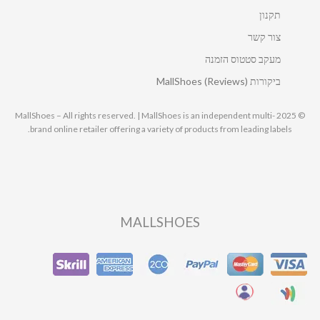
תקנון
צור קשר
מעקב סטטוס הזמנה
ביקורות MallShoes (Reviews)
© 2025 MallShoes – All rights reserved. | MallShoes is an independent multi-
brand online retailer offering a variety of products from leading labels.
MALLSHOES