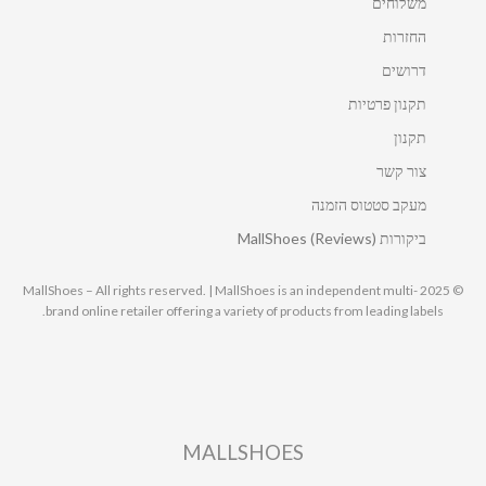
משלוחים
החזרות
דרושים
תקנון פרטיות
תקנון
צור קשר
מעקב סטטוס הזמנה
ביקורות MallShoes (Reviews)
© 2025 MallShoes – All rights reserved. | MallShoes is an independent multi-
brand online retailer offering a variety of products from leading labels.
MALLSHOES