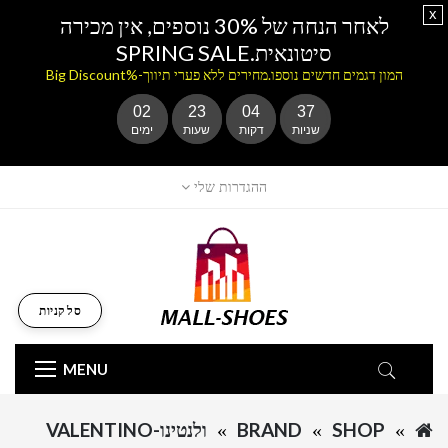
x
לאחר הנחה של 30% נוספים, אין מכירה
סיטונאית.SPRING SALE
המון דגמים חדשים נוספו.מחירים ללא פערי תיווך-%Big Discount
02
23
04
37
שניות
דקות
שעות
ימים
ההגדרות שלי
סל קניות
MENU
SHOP
BRAND
ולנטינו-VALENTINO