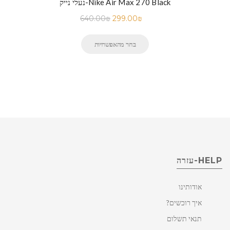
נעלי נייק-Nike Air Max 270 Black
640.00
₪
299.00
₪
בחר מהאפשרויות
HELP-עזרה
אודותינו
איך רוכשים?
תנאי תשלום