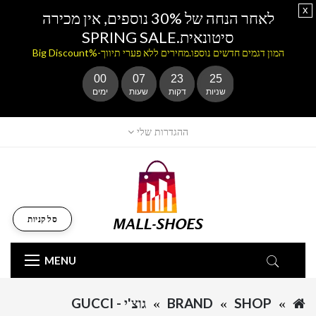
x
לאחר הנחה של 30% נוספים, אין מכירה
סיטונאית.SPRING SALE
המון דגמים חדשים נוספו.מחירים ללא פערי תיווך-%Big Discount
00
07
23
25
שניות
דקות
שעות
ימים
ההגדרות שלי
סל קניות
MENU
SHOP
BRAND
גוצ'י - GUCCI