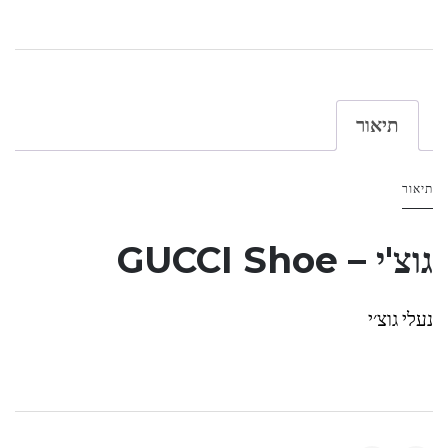
תיאור
תיאור
גוצ'י – GUCCI Shoe
נעלי גוצ׳י