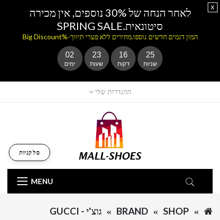
x
לאחר הנחה של 30% נוספים, אין מכירה
סיטונאית.SPRING SALE
המון דגמים חדשים נוספו.מחירים ללא פערי תיווך-%Big Discount
02
23
16
25
שניות
דקות
שעות
ימים
ההגדרות שלי
סל קניות
MENU
SHOP
BRAND
גוצ'י - GUCCI