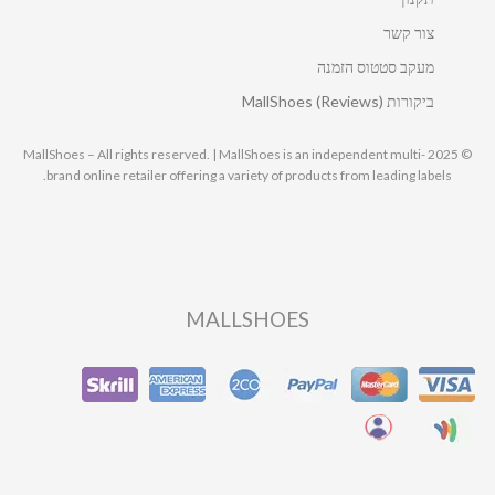
צור קשר
מעקב סטטוס הזמנה
ביקורות MallShoes (Reviews)
© 2025 MallShoes – All rights reserved. | MallShoes is an independent multi-
brand online retailer offering a variety of products from leading labels.
MALLSHOES