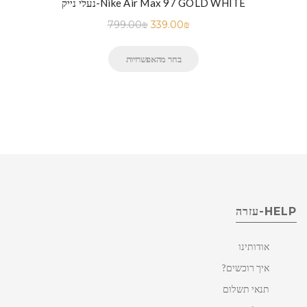
נעלי נייק-Nike Air Max 97 GOLD WHITE
799.00
₪
339.00
₪
בחר מהאפשרויות
HELP-עזרה
אודותינו
איך רוכשים?
תנאי תשלום