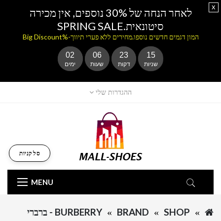
x
לאחר הנחה של 30% נוספים, אין מכירה
סיטונאית.SPRING SALE
המון דגמים חדשים נוספו.מחירים ללא פערי תיווך-%Big Discount
02
06
23
15
שניות
דקות
שעות
ימים
ההגדרות שלי
סל קניות
MENU
SHOP
BRAND
BURBERRY - ברברי