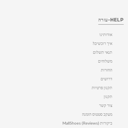
HELP-עזרה
אודותינו
איך רוכשים?
תנאי תשלום
משלוחים
החזרות
דרושים
תקנון פרטיות
תקנון
צור קשר
מעקב סטטוס הזמנה
ביקורות MallShoes (Reviews)