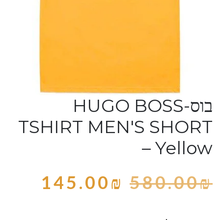
בוס-HUGO BOSS
TSHIRT MEN'S SHORT
– Yellow
145.00
₪
580.00
₪