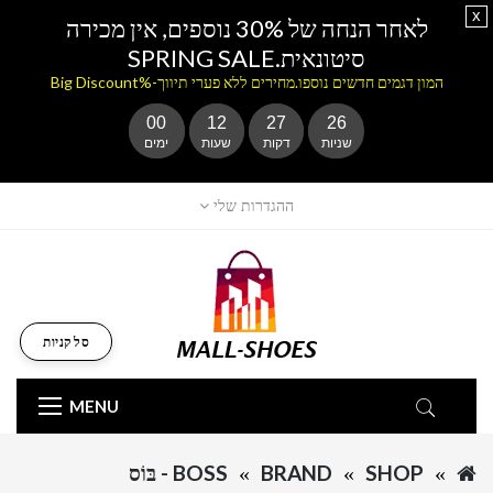
x
לאחר הנחה של 30% נוספים, אין מכירה
סיטונאית.SPRING SALE
המון דגמים חדשים נוספו.מחירים ללא פערי תיווך-%Big Discount
00
12
27
26
שניות
דקות
שעות
ימים
ההגדרות שלי
סל קניות
MENU
SHOP
BRAND
BOSS - בּוֹס