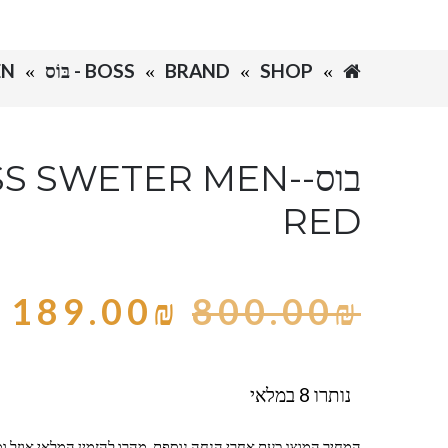
SHOP
BRAND
BOSS - בּוֹס
MEN
בוס-S SWETER MEN
RED
189.00
₪
800.00
₪
נותרו 8 במלאי
המחיר המוצג כעת אחרי הנחה נוספת, מהרו להזמין המלאי אוזל ומ