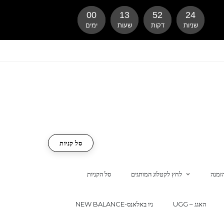
00
13
52
23
שניות
דקות
שעות
ימים
סל קניות
זמנה
לחץ לקטלוג המותגים
סל הקניות
UGG – האגג
NEW BALANCE-ניו באלאנס