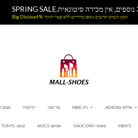
המון דגמים חדשים נוספו.מחירים ללא פערי תיווך-%Big Discount
ADIDAS-אדידס
NIKE נייק
צור קשר
דף הבית
מעקב ה
MEN'S
SAUCONY-סאקוני
ASICS-אסיקס
TOM'S- טומס