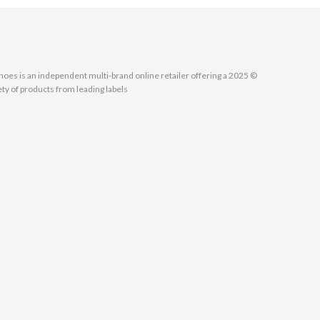
MallShoes is an independent multi-brand online retailer offering a
ety of products from leading labels.