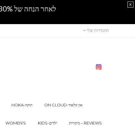
x
לאחר הנחה של 30% נוספים, אין מכירה סיטונאית.SPRING SALE
ההגדרות שלי
ON CLOUD-און קלאוד
HOKA-הוקה
ביקורות – REVIEWS
KIDS-ילדים
WOMEN'S