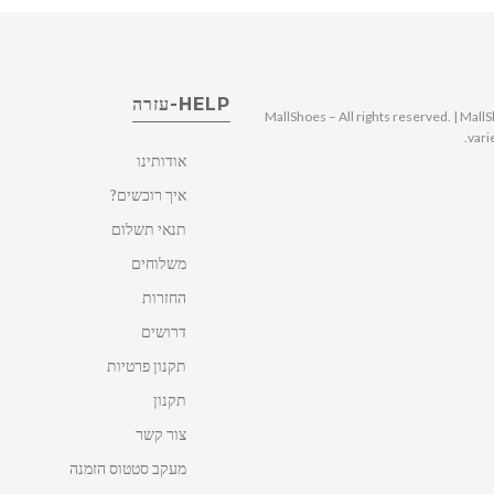
HELP-עזרה
© 2025 MallShoes – All rights reserved. | 
vari
אודותינו
איך רוכשים?
תנאי תשלום
משלוחים
החזרות
דרושים
תקנון פרטיות
תקנון
צור קשר
מעקב סטטוס הזמנה