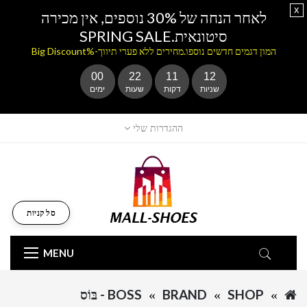
x
לאחר הנחה של 30% נוספים, אין מכירה
סיטונאית.SPRING SALE
המון דגמים חדשים נוספו.מחירים ללא פערי תיווך-%Big Discount
00
22
11
11
שניות
דקות
שעות
ימים
ההגדרות שלי
סל קניות
MENU
SHOP
BRAND
BOSS - בּוֹס