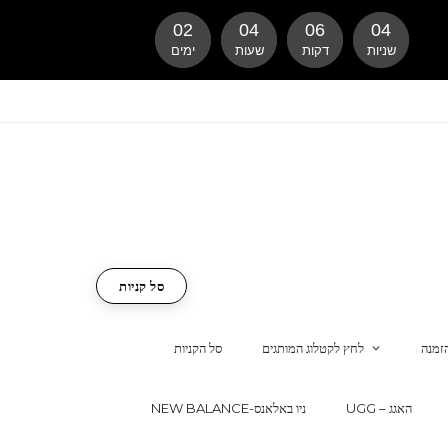
02
04
06
03
שניות
דקות
שעות
ימים
סל קניות
זמנה
לחץ לקטלוג המותגים
סל הקניות
UGG – האגג
NEW BALANCE-ניו באלאנס