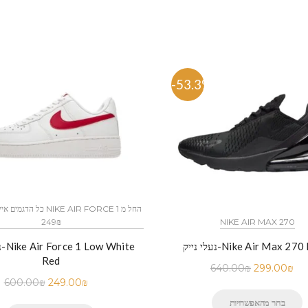
%
-53.3%
249₪
NIKE AIR MAX 270
נע
יק-Nike Air Max 270 Black
Red
640.00
₪
299.00
₪
600.00
₪
249.00
₪
בחר מהאפשרויות