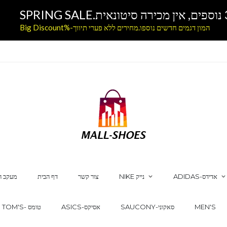
המון דגמים חדשים נוספו.מחירים ללא פערי תיווך-%Big Discount
ADIDAS-אדידס
NIKE נייק
צור קשר
דף הבית
מעקב ה
MEN'S
SAUCONY-סאקוני
ASICS-אסיקס
TOM'S- טומס