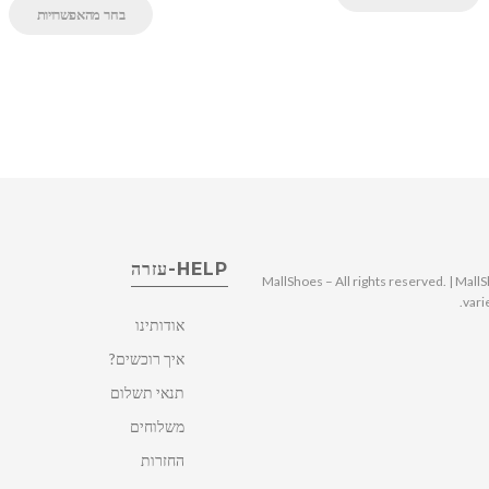
בחר מהאפשרויות
HELP-עזרה
© 2025 MallShoes – All rights reserved. | 
vari
אודותינו
איך רוכשים?
תנאי תשלום
משלוחים
החזרות