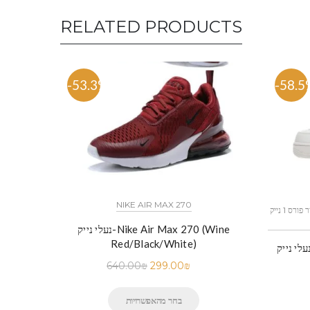
RELATED PRODUCTS
-53.3%
-58.5
NIKE AIR MAX 270
כל הדגמים אייר פורס 1 נייק NIKE AIR FORCE 1 החל מ
נעלי נייק-Nike Air Max 270 (Wine
Red/Black/White)
לי נייק-Nike Air Force 1 Low White
640.00
₪
299.00
₪
בחר מהאפשרויות