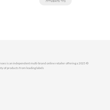
בחר מהאפשרויות
MallShoes is an independent multi-brand online retailer offering a
ety of products from leading labels.