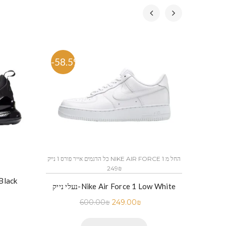
-58.5%
-57.
כל הדגמים אייר פורס 1 נייק NIKE AIR FORCE 1 החל מ
249₪
נעלי ני
נעלי נייק-Nike Air Force 1 Low White
600.00
₪
249.00
₪