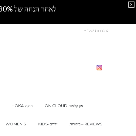
x
לאחר הנחה של 30% נוספים, אין מכירה סיטונאית.SPRING SALE
ההגדרות שלי
ON CLOUD-און קלאוד
HOKA-הוקה
ביקורות – REVIEWS
KIDS-ילדים
WOMEN'S