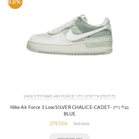
-48.8%
כל הדגמים אייר פורס 1 נייק NIKE AIR FORCE 1 החל מ 249₪
נעלי נייק -Nike Air Force 1 Low SILVER CHALICE-CADET
BLUE
279.00
₪
545.00
₪
בחר מהאפשרויות