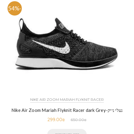
-54%
NIKE AIR ZOOM MARIAH FLYKNIT RACER
נעלי נייק-Nike Air Zoom Mariah Flyknit Racer dark Grey
299.00
₪
650.00
₪