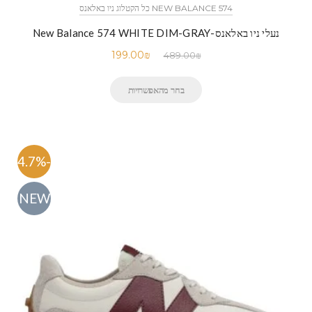
NEW BALANCE 574 כל הקטלוג ניו באלאנס
נעלי ניו באלאנס-New Balance 574 WHITE DIM-GRAY
199.00
₪
489.00
₪
בחר מהאפשרויות
-54.7%
NEW