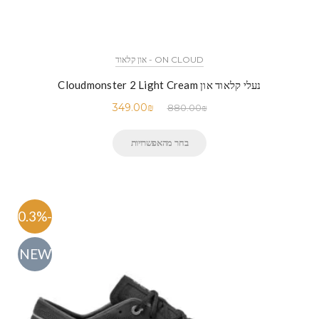
ON CLOUD - און קלאוד
נעלי קלאוד און Cloudmonster 2 Light Cream
349.00
₪
880.00
₪
בחר מהאפשרויות
-60.3%
NEW