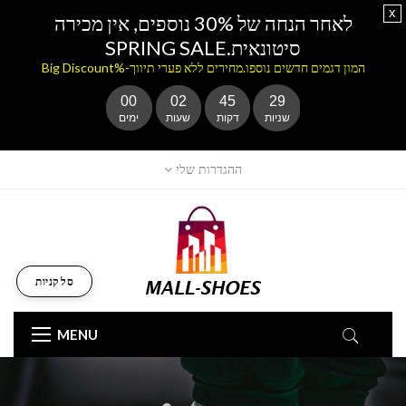
x
לאחר הנחה של 30% נוספים, אין מכירה
סיטונאית.SPRING SALE
המון דגמים חדשים נוספו.מחירים ללא פערי תיווך-%Big Discount
00
02
45
28
שניות
דקות
שעות
ימים
ההגדרות שלי
סל קניות
MENU