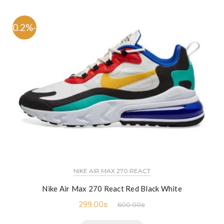
-50.2%
NIKE AIR MAX 270 REACT
Nike Air Max 270 React Red Black White
299.00
₪
600.00
₪