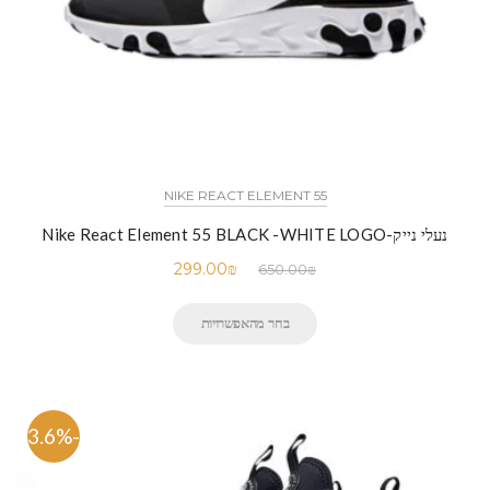
NIKE REACT ELEMENT 55
נעלי נייק-Nike React Element 55 BLACK -WHITE LOGO
299.00
₪
650.00
₪
בחר מהאפשרויות
-33.6%