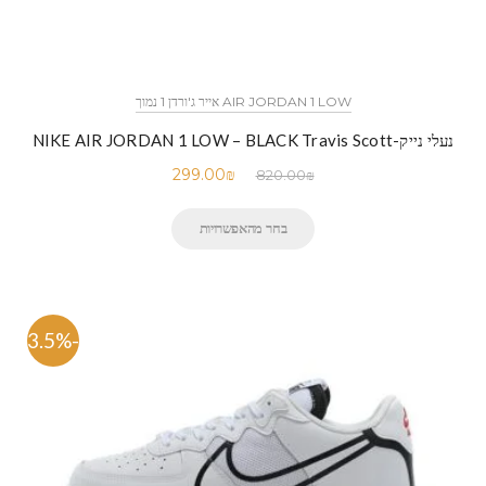
AIR JORDAN 1 LOW אייר ג'ורדן 1 נמוך
נעלי נייק-NIKE AIR JORDAN 1 LOW – BLACK Travis Scott
299.00
₪
820.00
₪
בחר מהאפשרויות
-53.5%