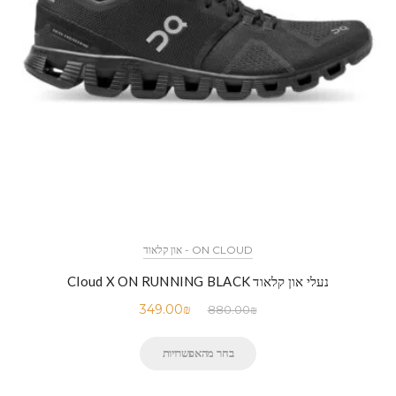
ON CLOUD - און קלאוד
נעלי און קלאוד Cloud X ON RUNNING BLACK
349.00
₪
880.00
₪
בחר מהאפשרויות