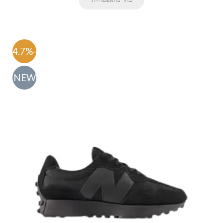
-54.7%
NEW