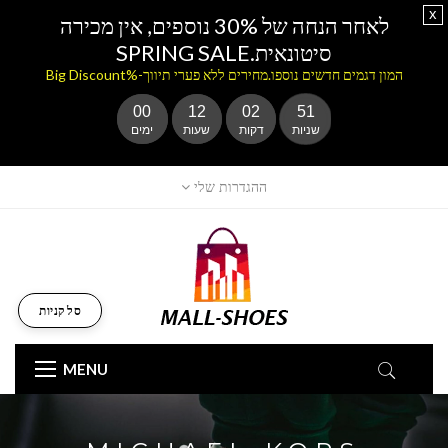
x
לאחר הנחה של 30% נוספים, אין מכירה
סיטונאית.SPRING SALE
המון דגמים חדשים נוספו.מחירים ללא פערי תיווך-%Big Discount
00
12
02
51
שניות
דקות
שעות
ימים
ההגדרות שלי
סל קניות
MENU