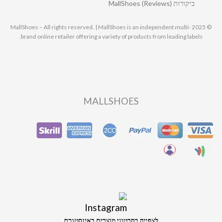
ביקורות MallShoes (Reviews)
© 2025 MallShoes – All rights reserved. | MallShoes is an independent multi-
brand online retailer offering a variety of products from leading labels.
MALLSHOES
לצפייה בסרטוני מוצרים באינסטגרם