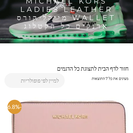
MICHAEL KORS
LADIES LEATHER
WALLET מייקל קורס
ארנקים כל הקטלוג
חזור לדף הבית לתצוגת כל הדגמים
מציגים את כל ⁦7⁩ התוצאות
-66.8%