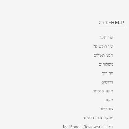
HELP-עזרה
אודותינו
איך רוכשים?
תנאי תשלום
משלוחים
החזרות
דרושים
תקנון פרטיות
תקנון
צור קשר
מעקב סטטוס הזמנה
ביקורות MallShoes (Reviews)