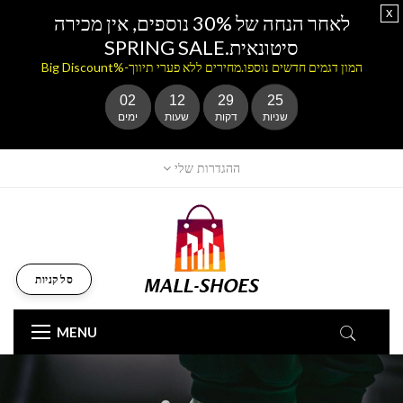
x
לאחר הנחה של 30% נוספים, אין מכירה
סיטונאית.SPRING SALE
המון דגמים חדשים נוספו.מחירים ללא פערי תיווך-%Big Discount
02
12
29
25
שניות
דקות
שעות
ימים
ההגדרות שלי
סל קניות
MENU