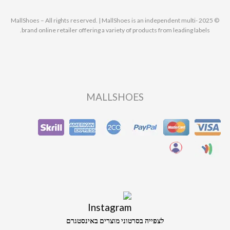
© 2025 MallShoes – All rights reserved. | MallShoes is an independent multi-
brand online retailer offering a variety of products from leading labels.
MALLSHOES
לצפייה בסרטוני מוצרים באינסטגרם