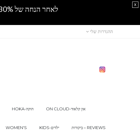
x
לאחר הנחה של 30% נוספים, אין מכירה סיטונאית.SPRING SALE
ההגדרות שלי
ON CLOUD-און קלאוד
HOKA-הוקה
ביקורות – REVIEWS
KIDS-ילדים
WOMEN'S