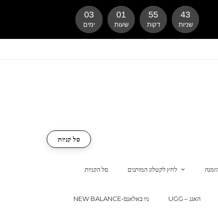
03
01
55
42
שניות
דקות
שעות
ימים
סל קניות
זמנה
לחץ לקטלוג המותגים
סל הקניות
UGG – האגג
NEW BALANCE-ניו באלאנס