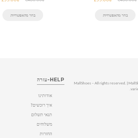
בחר מהאפשרויות
בחר מהאפשרויות
HELP-עזרה
© 2025 MallShoes – All rights reserved. | 
vari
אודותינו
איך רוכשים?
תנאי תשלום
משלוחים
החזרות