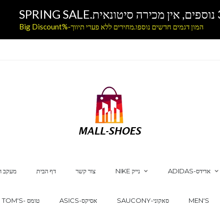
המון דגמים חדשים נוספו.מחירים ללא פערי תיווך-%Big Discount
ADIDAS-אדידס
NIKE נייק
צור קשר
דף הבית
מעקב ה
MEN'S
SAUCONY-סאקוני
ASICS-אסיקס
TOM'S- טומס