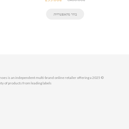
בחר מהאפשרויות
MallShoes is an independent multi-brand online retailer offering a
ety of products from leading labels.