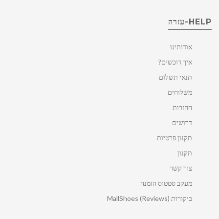
HELP-עזרה
אודותינו
איך רוכשים?
תנאי תשלום
משלוחים
החזרות
דרושים
תקנון פרטיות
תקנון
צור קשר
מעקב סטטוס הזמנה
ביקורות MallShoes (Reviews)