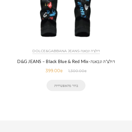
דולצ'ה וגבאנה-DOLCE&GABBANA JEANS
דולצ'ה וגבאנה-D&G JEANS – Black Blue & Red Mix
399.00
₪
1,300.00
₪
בחר מהאפשרויות