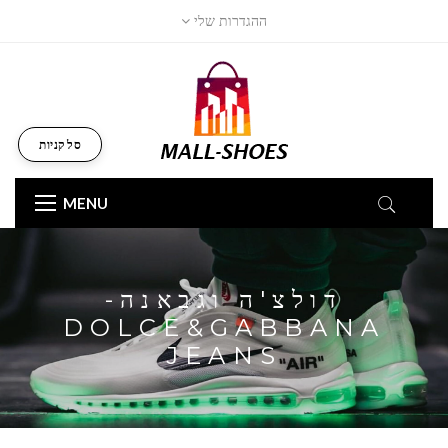
ההגדרות שלי
סל קניות
MENU
דולצ'ה וגבאנה-
DOLCE&GABBANA
JEANS