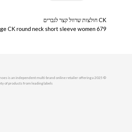
CK חולצות שרוול קצר לגברים
rge CK round neck short sleeve women 679
MallShoes is an independent multi-brand online retailer offering a
ety of products from leading labels.