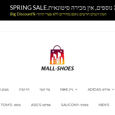
המון דגמים חדשים נוספו.מחירים ללא פערי תיווך-%Big Discount
ADIDAS-אדידס
NIKE נייק
צור קשר
דף הבית
מעקב ה
MEN'S
SAUCONY-סאקוני
ASICS-אסיקס
TOM'S- טומס