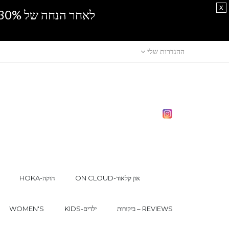
x
לאחר הנחה של 30% נוספים, אין מכירה סיטונאית.SPRING SALE
ההגדרות שלי
ON CLOUD-און קלאוד
HOKA-הוקה
ביקורות – REVIEWS
KIDS-ילדים
WOMEN'S