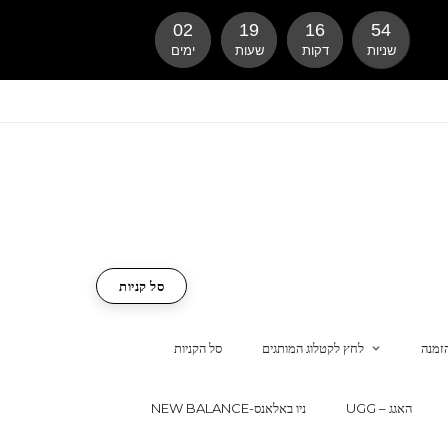
02
19
16
53
שניות
דקות
שעות
ימים
סל קניות
זמנה
לחץ לקטלוג המותגים
סל הקניות
UGG – האגג
NEW BALANCE-ניו באלאנס