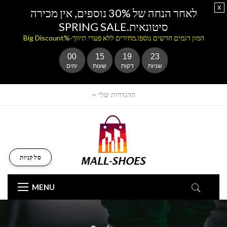
x
לאחר הנחה של 30% נוספים, אין מכירה
סיטונאית.SPRING SALE
המון דגמים חדשים נוספו.מחירים ללא פערי תיווך-%Big Discount
00
15
19
23
שניות
דקות
שעות
ימים
ההגדרות שלי
סל קניות
MENU