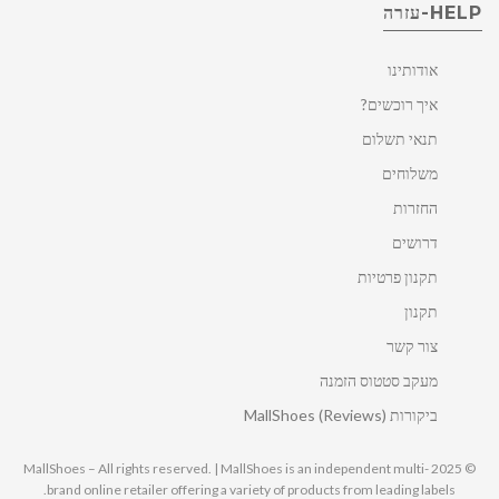
HELP-עזרה
אודותינו
איך רוכשים?
תנאי תשלום
משלוחים
החזרות
דרושים
תקנון פרטיות
תקנון
צור קשר
מעקב סטטוס הזמנה
ביקורות MallShoes (Reviews)
© 2025 MallShoes – All rights reserved. | MallShoes is an independent multi-
brand online retailer offering a variety of products from leading labels.