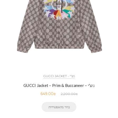
גוצ'י - GUCCI JACKET
גוצ'י – GUCCI Jacket – Prim & Buccaneer
649.00
₪
2,200.00
₪
בחר מהאפשרויות