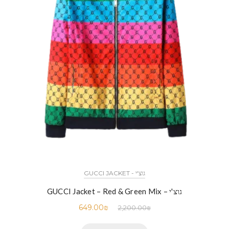
גוצ'י - GUCCI JACKET
גוצ'י – GUCCI Jacket – Red & Green Mix
649.00
₪
2,200.00
₪