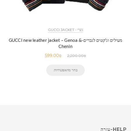
גוצ'י - GUCCI JACKET
מעילים וג'קטים לגברים-GUCCI new leather jacket – Genoa &
Chenin
599.00
₪
2,200.00
₪
בחר מהאפשרויות
HELP-עזרה