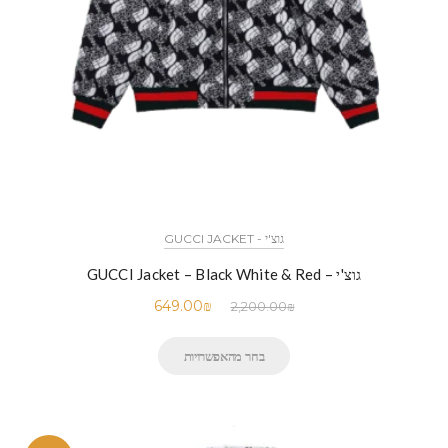
גוצ'י - GUCCI JACKET
גוצ'י – GUCCI Jacket – Black White & Red
649.00
₪
2,200.00
₪
בחר מהאפשרויות