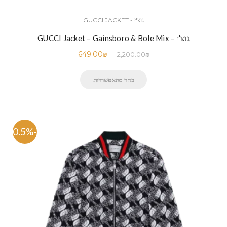
גוצ'י - GUCCI JACKET
גוצ'י – GUCCI Jacket – Gainsboro & Bole Mix
649.00
₪
2,200.00
₪
בחר מהאפשרויות
-70.5%