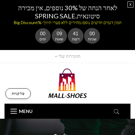
x
לאחר הנחה של 30% נוספים, אין מכירה
סיטונאית.SPRING SALE
המון דגמים חדשים נוספו.מחירים ללא פערי תיווך-%Big Discount
00
09
40
59
שניות
דקות
שעות
ימים
ההגדרות שלי
סל קניות
MENU