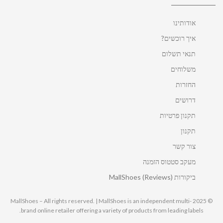
אודותינו
איך רוכשים?
תנאי תשלום
משלוחים
החזרות
דרושים
תקנון פרטיות
תקנון
צור קשר
מעקב סטטוס הזמנה
ביקורות MallShoes (Reviews)
© 2025 MallShoes – All rights reserved. | MallShoes is an independent multi-
brand online retailer offering a variety of products from leading labels.