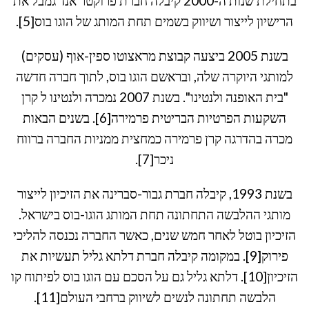
בתחילת שנות ה-2000 קיבלה חברת פרוקטר אנד גמבל את
הרישיון לייצור ושיווק בשמים תחת המותג של הוגו בוס[5].
בשנת 2005 ביצעה קבוצת מראצוטו ספין-אוף (עסקים)
למותגי היוקרה שלה, ובראשם הוגו בוס, לתוך חברה חדשה
"בית האופנה ולנטינו". בשנת 2007 נמכרה ולנטינו ל קרן
השקעות הפרטיות הבריטית פרמירה[6]. בשנים הבאות
מכרה בהדרגה קרן פרמירה כמחצית ממניות החברה ברווח
ניכר[7].
בשנת 1993, קיבלה חברת גבור-סברינה את הזיכיון לייצור
מותגי ההלבשה התחתונה תחת המותג הוגו-בוס בישראל.
הזיכיון בוטל לאחר חמש שנים, כאשר החברה נכנסה להליכי
פירוק[9]. במקומה קיבלה חברת דלתא גליל תעשיות את
הזיכיון[10]. דלתא גליל גם על הסכם עם הוגו בוס לפיתוח קו
הלבשה תחתונה לנשים לשיווק ברחבי העולם[11].