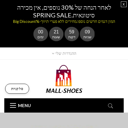
x
לאחר הנחה של 30% נוספים, אין מכירה
סיטונאית.SPRING SALE
המון דגמים חדשים נוספו.מחירים ללא פערי תיווך-%Big Discount
00
21
59
08
שניות
דקות
שעות
ימים
ההגדרות שלי
סל קניות
MENU