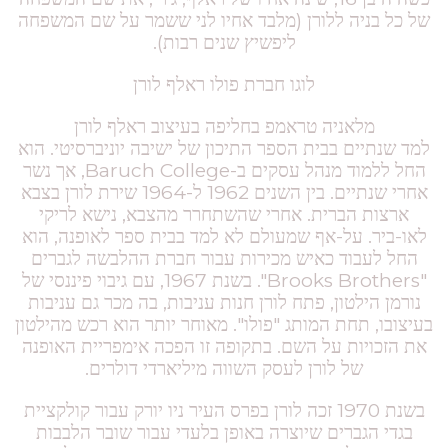
של כל בניה ללורן (מלבד אחיו לני ששמר על שם המשפחה
ליפשיץ שנים רבות).
לוגו חברת פולו ראלף לורן
מלאניה טראמפ בחליפה בעיצוב ראלף לורן
למד שנתיים בבית הספר התיכון של ישיבה יוניברסיטי. הוא
החל ללמוד מנהל עסקים ב-Baruch College, אך נשר
אחרי שנתיים. בין השנים 1962 ל-1964 שירת לורן בצבא
ארצות הברית. אחרי שהשתחרר מהצבא, נישא לריקי
לאו-ביר. על-אף שמעולם לא למד בבית ספר לאופנה, הוא
החל לעבוד כאיש מכירות עבור חברת ההלבשה לגברים
"Brooks Brothers". בשנת 1967, עם גיבוי פיננסי של
נורמן הילטון, פתח לורן חנות עניבות, בה מכר גם עניבות
בעיצובו, תחת המותג "פולו". מאוחר יותר הוא רכש מהילטון
את הזכויות על השם. בתקופה זו הפכה אימפריית האופנה
של לורן לעסק השווה מיליארדי דולרים.
בשנת 1970 זכה לורן בפרס העיר ניו יורק עבור קולקציית
בגדי הגברים שיוצרה באופן בלעדי עבור שובר הלבבות