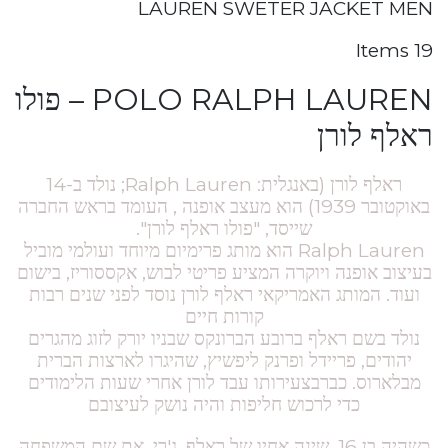
LAUREN SWETER JACKET MEN
19 Items
POLO RALPH LAUREN – פולו
ראלף לורן
ראלף לורן (באנגלית: Ralph Lauren; נולד ב-14
באוקטובר 1939) הוא מעצב אופנה , העומד בראש החברה
שייסד, "פולו ראלף לורן".
Ralph Lauren הוא מותג פרימיום מיוחד ועולמי מוביל
בעיצוב אופנה ויוקרה המציע פריטי לבוש, אקססוריז, בישום
ועוד. המותג האמריקאי ראלף לורן נוסד לפני שנים רבות
קורות חיים
נולד בשם ראלף ברובע הברונקס שבניו יורק לזוג מהגרים
יהודים, פריידל ופרנק ליפשיץ, שהיגרו לארצות הברית
מבלארוס. כברבצעירותו עבד לורן אחרי שעות הלימודים
כדי לרכוש חליפות והיה נושק לעיצובם
כשהיה בן 16, שינה אחיו של ראלף, ג'רי, את שם המשפחה