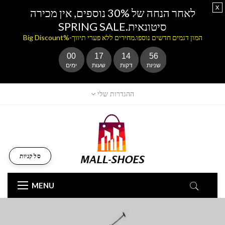
x
לאחר הנחה של 30% נוספים, אין מכירה
סיטונאית.SPRING SALE
המון דגמים חדשים נוספו.מחירים ללא פערי תיווך-%Big Discount
00
17
14
54
שניות
דקות
שעות
ימים
ההגדרות שלי
סל קניות
MENU