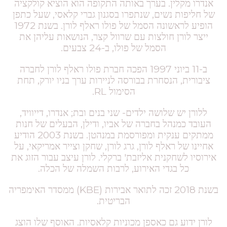
אנדרו מקלין. בערך באותה התקופה הוא הוציא קולקציה
של חליפות נשים, שנתפרו בסגנון גברי קלאסי, שעל כתפן
הופיע לראשונה הסמל של פולו ראלף לורן. בשנת 1972
ייצר לורן חולצות עם שרוול קצר, הנושאות עליהן את
הסמל של פולו, ב-24 צבעים.
ב-11 ביוני 1997 הפכה חברת פולו ראלף לורן לחברה
ציבורית, הנסחרת בבורסה לניירות ערך בניו יורק, תחת
הסימול RL.
ללורן יש שלושה ילדים- שני בנים ובת; אנדרו, דייוויד,
העובד כמנהל בחברה של אביו, ודילן, הבעלים של חנות
ממתקים ענקית ומפורסמת במנהטן. בשנת 2003 הודיע
אחיינו של ראלף לורן, גרג לורן, שחקן וצייר אמריקאי, על
אירוסיו לשחקנית אליזבת' ברקלי. לורן עיצב עבור הזוג את
כל בגדי האירוע, לרבות השמלה של הכלה.
בשנת 2018 זכה לתואר אבירות (KBE) ממסדר האימפריה
הבריטית.
לורן ידוע גם כאספן מכוניות קלאסיות. האוסף שלו הוצג