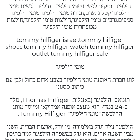
הילפיגר תיקים לנשים,טומי הילפיגר נעליים לנשים,טומי
הילפיגר קטלוג נשים,חגורה טומי הילפיגר,טומי הילפיגר
סניפים,גרביים טומי הילפיגר,חולצות טומי הילפיגר,חולצות
מכופתרות טומי הילפיגר
tommy hilfiger israel,tommy hilfiger
shoes,tommy hilfiger watch,tommy hilfiger
outlet,tommy hilfiger sale
טומי הילפיגר
לוגו חברת האופנה טומי הילפיגר בצבע אדום כחול ולבן עם
כיתוב ססגוני
תומאס הילפיגר (באנגלית: Thomas Hilfiger, נולד
ב-24 במרץ הוא מעצב אופנה אמריקאי ומייסד מותג
ההלבשה "טומי הילפיגר" Tommy Hilfiger.
הילפיגר נולד וגדל באלמירה, ניו יורק, ארצות הברית, השני
מבין תשעה אחים. הוא גדל במשפחה הילפיגר למד בתיכון