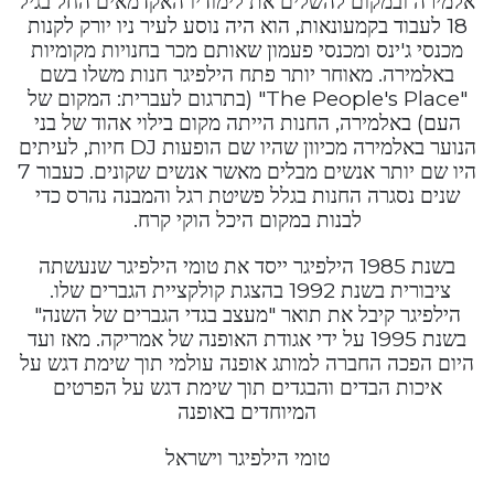
אלמירה ובמקום להשלים את לימודיו האקדמאים החל בגיל
18 לעבוד בקמעונאות, הוא היה נוסע לעיר ניו יורק לקנות
מכנסי ג'ינס ומכנסי פעמון שאותם מכר בחנויות מקומיות
באלמירה. מאוחר יותר פתח הילפיגר חנות משלו בשם
"The People's Place" (בתרגום לעברית: המקום של
העם) באלמירה, החנות הייתה מקום בילוי אהוד של בני
הנוער באלמירה מכיוון שהיו שם הופעות DJ חיות, לעיתים
היו שם יותר אנשים מבלים מאשר אנשים שקונים. כעבור 7
שנים נסגרה החנות בגלל פשיטת רגל והמבנה נהרס כדי
לבנות במקום היכל הוקי קרח.
בשנת 1985 הילפיגר ייסד את טומי הילפיגר שנעשתה
ציבורית בשנת 1992 בהצגת קולקציית הגברים שלו.
הילפיגר קיבל את תואר "מעצב בגדי הגברים של השנה"
בשנת 1995 על ידי אגודת האופנה של אמריקה. מאז ועד
היום הפכה החברה למותג אופנה עולמי תוך שימת דגש על
איכות הבדים והבגדים תוך שימת דגש על הפרטים
המיוחדים באופנה
טומי הילפיגר וישראל