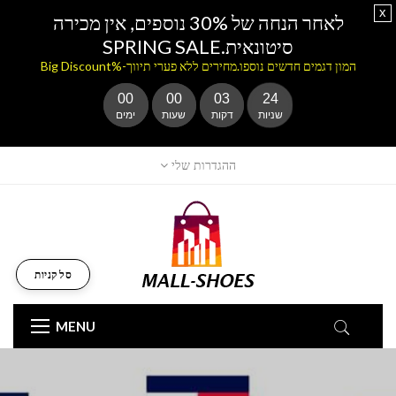
x
לאחר הנחה של 30% נוספים, אין מכירה
סיטונאית.SPRING SALE
המון דגמים חדשים נוספו.מחירים ללא פערי תיווך-%Big Discount
00
00
03
23
שניות
דקות
שעות
ימים
ההגדרות שלי
סל קניות
MENU