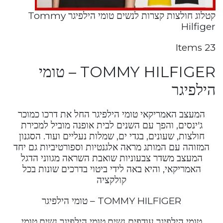
קטלוג חולצות קצרות לנשים טומי הילפיגר Tommy
Hilfiger
23 Items
TOMMY HILFIGER – טומי
הילפיגר
המעצב האמריקאי טומי הילפיגר החל את דרכו כמוכר
ג'ינסים, והפך עם השנים לבית אופנה מוביל למכירת
חולצות, שעונים, בגדי ים, שמלות נעליים ועוד. הסגנון
המזוהה עם המותג מראה אלגנטיות וספורטיביות גם יחד
המעצב משדר צבעוניות שואבת השראה מגווני הדגל
האמריקאי, והיא באה לידי ביטוי בדרכים שונות בכל
קולקציה
TOMMY HILFIGER – טומי הילפיגר
טומי הילפיגר עודפים נשים,טומי הילפיגר נשים,טומי