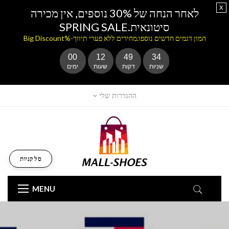
x
לאחר הנחה של 30% נוספים, אין מכירה
סיטונאית.SPRING SALE
המון דגמים חדשים נוספו.מחירים ללא פערי תיווך-%Big Discount
00
12
49
33
שניות
דקות
שעות
ימים
ההגדרות שלי
סל קניות
MENU