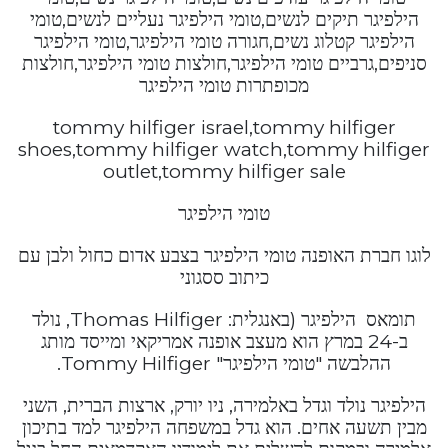
הילפיגר תיקים לנשים,טומי הילפיגר נעליים לנשים,טומי
הילפיגר קטלוג נשים,חגורה טומי הילפיגר,טומי הילפיגר
סניפים,גרביים טומי הילפיגר,חולצות טומי הילפיגר,חולצות
מכופתרות טומי הילפיגר
tommy hilfiger israel,tommy hilfiger
shoes,tommy hilfiger watch,tommy hilfiger
outlet,tommy hilfiger sale
טומי הילפיגר
לוגו חברת האופנה טומי הילפיגר בצבע אדום כחול ולבן עם
כיתוב ססגוני
תומאס הילפיגר (באנגלית: Thomas Hilfiger, נולד
ב-24 במרץ הוא מעצב אופנה אמריקאי ומייסד מותג
ההלבשה "טומי הילפיגר" Tommy Hilfiger.
הילפיגר נולד וגדל באלמירה, ניו יורק, ארצות הברית, השני
מבין תשעה אחים. הוא גדל במשפחה הילפיגר למד בתיכון