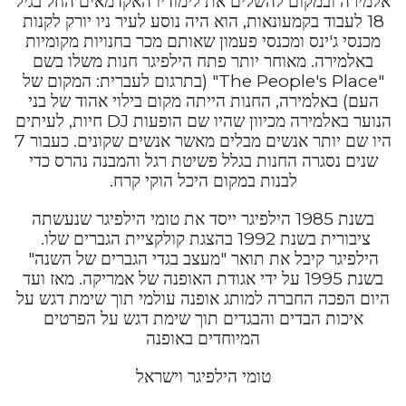
אלמירה ובמקום להשלים את לימודיו האקדמאים החל בגיל
18 לעבוד בקמעונאות, הוא היה נוסע לעיר ניו יורק לקנות
מכנסי ג'ינס ומכנסי פעמון שאותם מכר בחנויות מקומיות
באלמירה. מאוחר יותר פתח הילפיגר חנות משלו בשם
"The People's Place" (בתרגום לעברית: המקום של
העם) באלמירה, החנות הייתה מקום בילוי אהוד של בני
הנוער באלמירה מכיוון שהיו שם הופעות DJ חיות, לעיתים
היו שם יותר אנשים מבלים מאשר אנשים שקונים. כעבור 7
שנים נסגרה החנות בגלל פשיטת רגל והמבנה נהרס כדי
לבנות במקום היכל הוקי קרח.
בשנת 1985 הילפיגר ייסד את טומי הילפיגר שנעשתה
ציבורית בשנת 1992 בהצגת קולקציית הגברים שלו.
הילפיגר קיבל את תואר "מעצב בגדי הגברים של השנה"
בשנת 1995 על ידי אגודת האופנה של אמריקה. מאז ועד
היום הפכה החברה למותג אופנה עולמי תוך שימת דגש על
איכות הבדים והבגדים תוך שימת דגש על הפרטים
המיוחדים באופנה
טומי הילפיגר וישראל