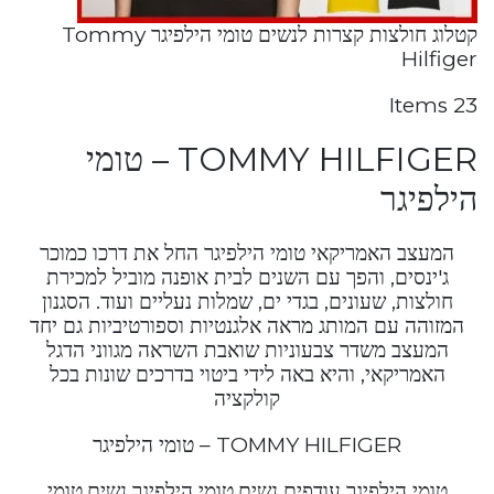
קטלוג חולצות קצרות לנשים טומי הילפיגר Tommy
Hilfiger
23 Items
TOMMY HILFIGER – טומי
הילפיגר
המעצב האמריקאי טומי הילפיגר החל את דרכו כמוכר
ג'ינסים, והפך עם השנים לבית אופנה מוביל למכירת
חולצות, שעונים, בגדי ים, שמלות נעליים ועוד. הסגנון
המזוהה עם המותג מראה אלגנטיות וספורטיביות גם יחד
המעצב משדר צבעוניות שואבת השראה מגווני הדגל
האמריקאי, והיא באה לידי ביטוי בדרכים שונות בכל
קולקציה
TOMMY HILFIGER – טומי הילפיגר
טומי הילפיגר עודפים נשים,טומי הילפיגר נשים,טומי