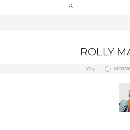
ROLLY M
Vijay
26/03/2