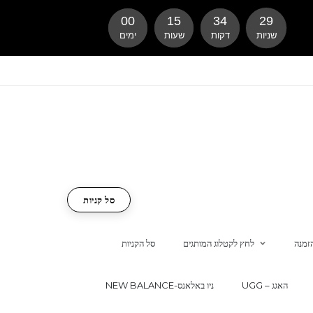
00
15
34
29
שניות
דקות
שעות
ימים
סל קניות
זמנה
לחץ לקטלוג המותגים
סל הקניות
UGG – האגג
NEW BALANCE-ניו באלאנס