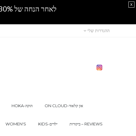
x
לאחר הנחה של 30% נוספים, אין מכירה סיטונאית.SPRING SALE
ההגדרות שלי
ON CLOUD-און קלאוד
HOKA-הוקה
ביקורות – REVIEWS
KIDS-ילדים
WOMEN'S