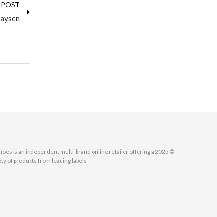
 POST
layson
MallShoes is an independent multi-brand online retailer offering a
ety of products from leading labels.