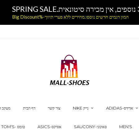
המון דגמים חדשים נוספו.מחירים ללא פערי תיווך-%Big Discount
ADIDAS-אדידס
NIKE נייק
צור קשר
דף הבית
מעקב ה
MEN'S
SAUCONY-סאקוני
ASICS-אסיקס
TOM'S- טומס