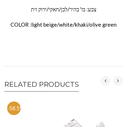
צבע: בז' בהיר/לבן/חאקי/ירוק זית
COLOR :light beige/white/khaki/olive green
RELATED PRODUCTS
-58.5%