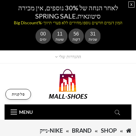
x
לאחר הנחה של 30% נוספים, אין מכירה
סיטונאית.SPRING SALE
המון דגמים חדשים נוספו.מחירים ללא פערי תיווך-%Big Discount
00
11
56
31
שניות
דקות
שעות
ימים
ההגדרות שלי
סל קניות
MENU
SHOP
BRAND
NIKE-נייק