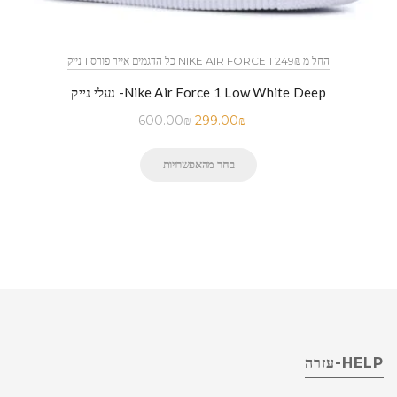
כל הדגמים אייר פורס 1 נייק NIKE AIR FORCE 1 החל מ 249₪
נעלי נייק -Nike Air Force 1 Low White Deep
600.00
₪
299.00
₪
בחר מהאפשרויות
HELP-עזרה