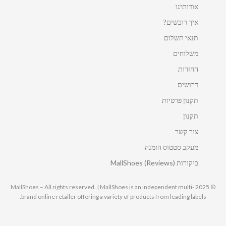
אודותינו
איך רוכשים?
תנאי תשלום
משלוחים
החזרות
דרושים
תקנון פרטיות
תקנון
צור קשר
מעקב סטטוס הזמנה
ביקורות MallShoes (Reviews)
© 2025 MallShoes – All rights reserved. | MallShoes is an independent multi-
brand online retailer offering a variety of products from leading labels.