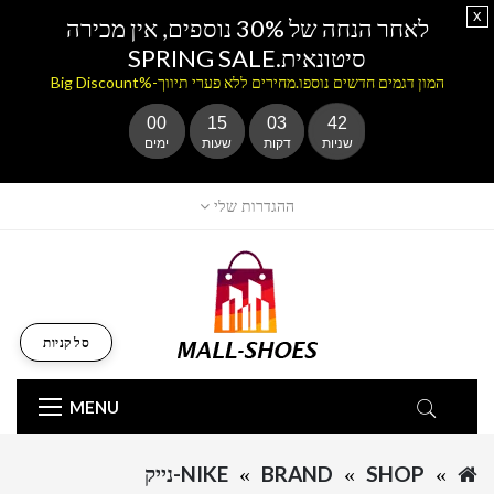
x
לאחר הנחה של 30% נוספים, אין מכירה
סיטונאית.SPRING SALE
המון דגמים חדשים נוספו.מחירים ללא פערי תיווך-%Big Discount
00
15
03
42
שניות
דקות
שעות
ימים
ההגדרות שלי
סל קניות
MENU
SHOP
BRAND
NIKE-נייק