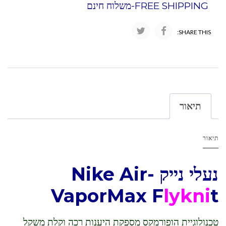
FREE SHIPPING-משלוח חינם
SHARE THIS:
תיאור
תיאור
נעלי נייק -Nike Air
VaporMax F
lykni
t
טכנולוגיית הופורמקס מספקת היענות רכה וקלת משקל