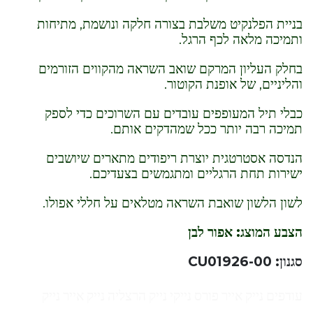
בניית הפלנקיט משלבת בצורה חלקה ונושמת, מתיחות
ותמיכה מלאה לכף הרגל.
בחלק העליון המרקם שואב השראה מהקווים הזורמים
והליניים, של אופנת הקוטור.
כבלי תיל המעופפים עובדים עם השרוכים כדי לספק
תמיכה רבה יותר ככל שמהדקים אותם.
הנדסה אסטרטגית יוצרת ריפודים מתארים שיושבים
ישירות תחת הרגליים ומתגמשים בצעדיכם.
לשון הלשון שואבת השראה מטלאים על חללי אפולו.
הצבע המוצג: אפור לבן
סגנון: CU01926-00
עודפים נייק אייר פורס נייקי נייק הרצליה נייק אייר נייק