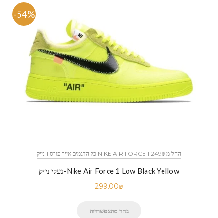
-54%
כל הדגמים אייר פורס 1 נייק NIKE AIR FORCE 1 החל מ 249₪
נעלי נייק-Nike Air Force 1 Low Black Yellow
299.00
₪
בחר מהאפשרויות