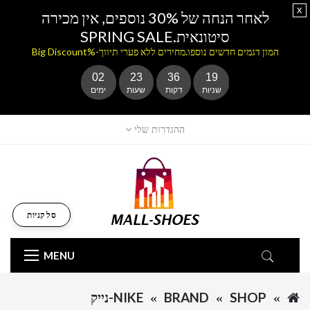
x
לאחר הנחה של 30% נוספים, אין מכירה
סיטונאית.SPRING SALE
המון דגמים חדשים נוספו.מחירים ללא פערי תיווך-%Big Discount
02
23
36
19
שניות
דקות
שעות
ימים
ההגדרות שלי
סל קניות
MENU
SHOP
BRAND
NIKE-נייק