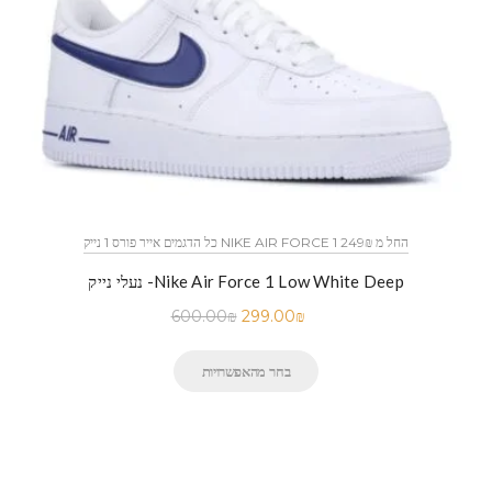
כל הדגמים אייר פורס 1 נייק NIKE AIR FORCE 1 החל מ 249₪
נעלי נייק -Nike Air Force 1 Low White Deep
600.00
₪
299.00
₪
בחר מהאפשרויות