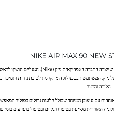
NIKE AIR MAX 90 NEW S
"נייק מקס 90" הוא דגם של נעליים ספורט מוכרות שייצרה החברה האמריקאית נייק (Nike). הנעליים ה
 1990 והן היו חלק מסדרת ה-"Air Max" של נייק, המשתמשת בטכנולוגיה מתקדמת לטובת נוחות ותמיכה 
הליכה והרצה.
יות בשנים מאוחרות עם עיצובן המיוחד שכולל חלונות גדולים בסוליה המאפש
וגיה האווירית מסייעת בטיפוח רגליים ובטיפול בזעזועים בזמן פ