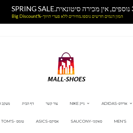
המון דגמים חדשים נוספו.מחירים ללא פערי תיווך-%Big Discount
ADIDAS-אדידס
NIKE נייק
צור קשר
דף הבית
מעקב ה
MEN'S
SAUCONY-סאקוני
ASICS-אסיקס
TOM'S- טומס