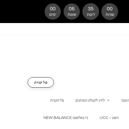
00
06
34
59
שניות
דקות
שעות
ימים
סל קניות
זמנה
לחץ לקטלוג המותגים
סל הקניות
UGG – האגג
NEW BALANCE-ניו באלאנס