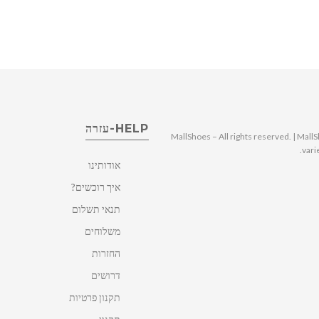
HELP-עזרה
© 2025 MallShoes – All rights reserved. | 
vari
אודותינו
איך רוכשים?
תנאי תשלום
משלוחים
החזרות
דרושים
תקנון פרטיות