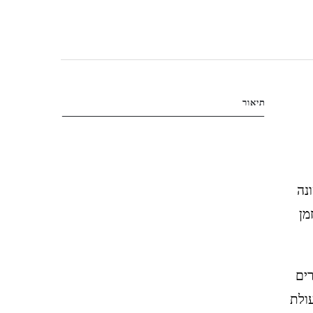
תיאור
ושקו לראשונה
בזמן
רים
עולת