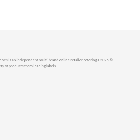
MallShoes is an independent multi-brand online retailer offering a
ety of products from leading labels.