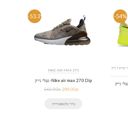
-53.3%
-54%
כל הדגמים אייר פורס 1 נייק NIKE AIR FORCE 1 החל מ
NIKE AIR MAX 270
נעלי נייק-Nike air max 270 Dip
 נייק-Nike Air Force 1 Low Black
640.00
₪
299.00
₪
בחר מהאפשרויות