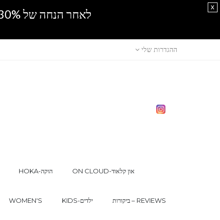
x
לאחר הנחה של 30% נוספים, אין מכירה סיטונאית.SPRING SALE
ההגדרות שלי
ON CLOUD-און קלאוד
HOKA-הוקה
ביקורות – REVIEWS
KIDS-ילדים
WOMEN'S