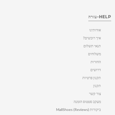
HELP-עזרה
אודותינו
איך רוכשים?
תנאי תשלום
משלוחים
החזרות
דרושים
תקנון פרטיות
תקנון
צור קשר
מעקב סטטוס הזמנה
ביקורות MallShoes (Reviews)