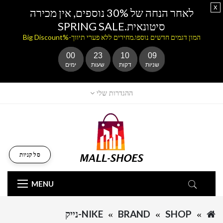
x
לאחר הנחה של 30% נוספים, אין מכירה
סיטונאית.SPRING SALE
המון דגמים חדשים נוספו.מחירים ללא פערי תיווך-%Big Discount
00
23
10
09
שניות
דקות
שעות
ימים
ההגדרות שלי
סל קניות
MENU
SHOP
BRAND
NIKE-נייק