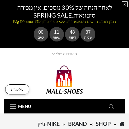
x
לאחר הנחה של 30% נוספים, אין מכירה
סיטונאית.SPRING SALE
המון דגמים חדשים נוספו.מחירים ללא פערי תיווך-%Big Discount
00
11
48
37
שניות
דקות
שעות
ימים
ההגדרות שלי
סל קניות
MENU
SHOP
BRAND
NIKE-נייק