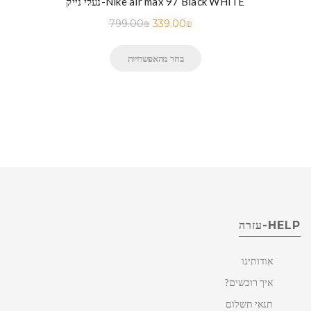
נעלי נייק-Nike air max 97 Black WHITE
799.00
₪
339.00
₪
בחר מהאפשרויות
HELP-עזרה
אודותינו
איך רוכשים?
תנאי תשלום