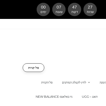
00
07
47
26
שניות
דקות
שעות
ימים
סל קניות
זמנה
לחץ לקטלוג המותגים
סל הקניות
UGG – האגג
NEW BALANCE-ניו באלאנס