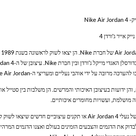
Nike Air J
נייק אייר ג'ורדן 4
הן אחת מהדג
חלק מהנעליים הראשונות שסימנו פרטנריות בין הכדורסלן האגדי מייקל ג'ורד
מרובה על ידי אוהבי נעליים ומעריצי ה-Nike Air Jordan.
ודגמים שונים, והן ידועות בעיצובן האיכותי והמרשים. הן משלבות בין סטייל א
רה מושלמת, ועשויות מחומרים איכותיים.
שימו לב שבהתאם לזמן הנוכחי ייתכן שישנה מגמה של נעלי Air Jordan 4 או תקנים עיצוביים חדשים שיצאו
 האחרון שלי בספטמבר 2021. כדאי לבדוק את הדגמים והצבעים הזמינים בעולם ואצנו הדגמים המרה