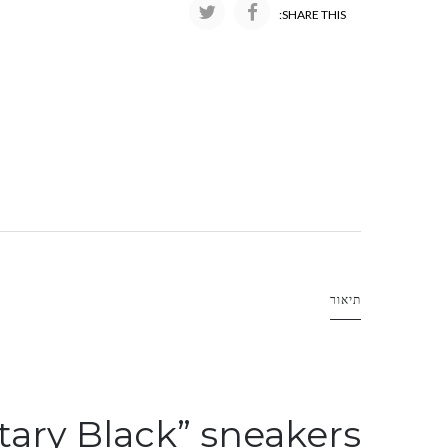
SHARE THIS:
תיאור
itary Black” sneakers