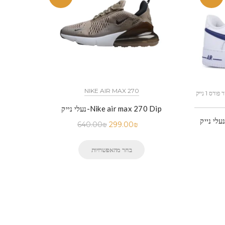
NIKE AIR MAX 270
כל הדגמים אייר פורס 1 נייק NIKE AIR FORCE 1 החל מ
נעלי נייק-Nike air max 270 Dip
עלי נייק -Nike Air Force 1 Low White
640.00
₪
299.00
₪
בחר מהאפשרויות