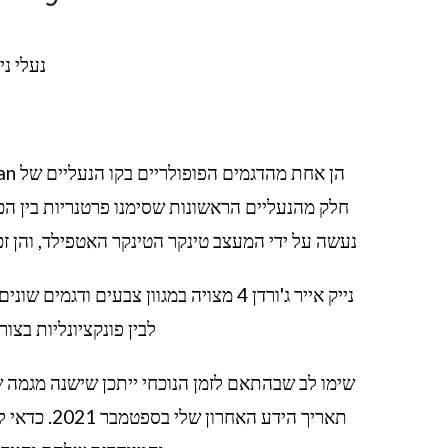
נעלי נייק- ordan 4
נעשה על ידי המעצב טינקר הטינקר האטפילד, והן זכו להערכה 
נייק אייר ג'ורדן 4 מצויה במגוון צבעים 
לבין פונקציונליות בצו
תאריך הידע