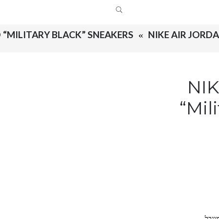
O “MILITARY BLACK” SNEAKERS
NIKE AIR JORDA
NIK
“Mil
וגבל.