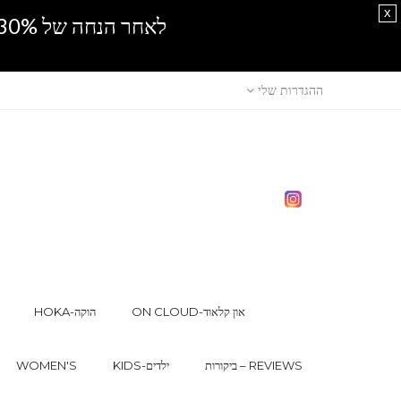
x
לאחר הנחה של 30% נוספים, אין מכירה סיטונאית.SPRING SALE
ההגדרות שלי
ON CLOUD-און קלאוד
HOKA-הוקה
ביקורות – REVIEWS
KIDS-ילדים
WOMEN'S