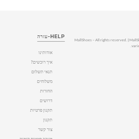
HELP-עזרה
© 2025 MallShoes – All rights reserved. | 
vari
אודותינו
איך רוכשים?
תנאי תשלום
משלוחים
החזרות
דרושים
תקנון פרטיות
תקנון
צור קשר
מעקב סטטוס הזמנה