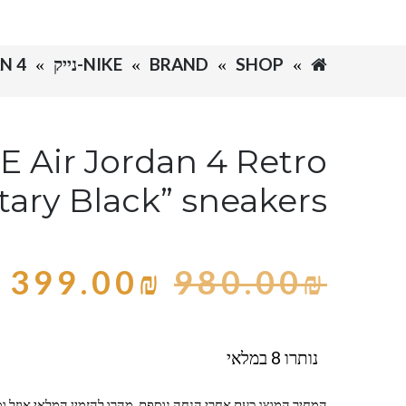
SHOP
BRAND
NIKE-נייק
N 4
E Air Jordan 4 Retro
itary Black” sneakers
399.00
₪
980.00
₪
נותרו 8 במלאי
המחיר המוצג כעת אחרי הנחה נוספת, מהרו להזמין המלאי אוזל ומ