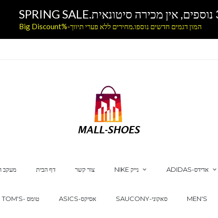
המון דגמים חדשים נוספו.מחירים ללא פערי תיווך-%Big Discount
ADIDAS-אדידס
NIKE נייק
צור קשר
דף הבית
מעקב ה
MEN'S
SAUCONY-סאקוני
ASICS-אסיקס
TOM'S- טומס