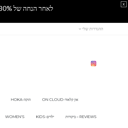
x
לאחר הנחה של 30% נוספים, אין מכירה סיטונאית.SPRING SALE
ההגדרות שלי
ON CLOUD-און קלאוד
HOKA-הוקה
ביקורות – REVIEWS
KIDS-ילדים
WOMEN'S