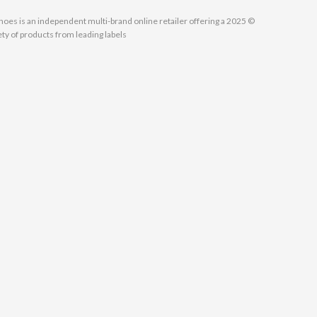
MallShoes is an independent multi-brand online retailer offering a
ety of products from leading labels.