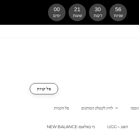
00
21
30
55
שניות
דקות
שעות
ימים
סל קניות
זמנה
לחץ לקטלוג המותגים
סל הקניות
UGG – האגג
NEW BALANCE-ניו באלאנס