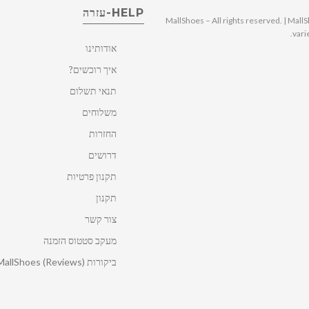
HELP-עזרה
© 2025 MallShoes – All rights reserved. | 
vari
אודותינו
איך רוכשים?
תנאי תשלום
משלוחים
החזרות
דרושים
תקנון פרטיות
תקנון
צור קשר
מעקב סטטוס הזמנה
ביקורות MallShoes (Reviews)