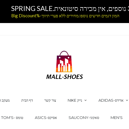
המון דגמים חדשים נוספו.מחירים ללא פערי תיווך-%Big Discount
ADIDAS-אדידס
NIKE נייק
צור קשר
דף הבית
מעקב ה
MEN'S
SAUCONY-סאקוני
ASICS-אסיקס
TOM'S- טומס