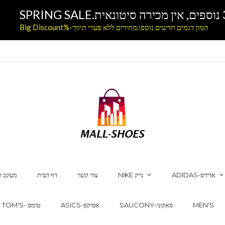
המון דגמים חדשים נוספו.מחירים ללא פערי תיווך-%Big Discount
ADIDAS-אדידס
NIKE נייק
צור קשר
דף הבית
מעקב ה
MEN'S
SAUCONY-סאקוני
ASICS-אסיקס
TOM'S- טומס