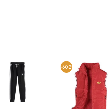
%
-60.2%