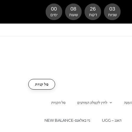
00
08
26
02
שניות
דקות
שעות
ימים
סל קניות
זמנה
לחץ לקטלוג המותגים
סל הקניות
UGG – האגג
NEW BALANCE-ניו באלאנס