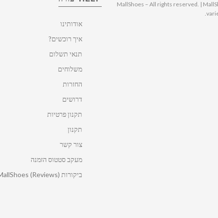
© 2025 MallShoes – All rights reserved. | 
vari
אודותינו
איך רוכשים?
תנאי תשלום
משלוחים
החזרות
דרושים
תקנון פרטיות
תקנון
צור קשר
מעקב סטטוס הזמנה
ביקורות MallShoes (Reviews)