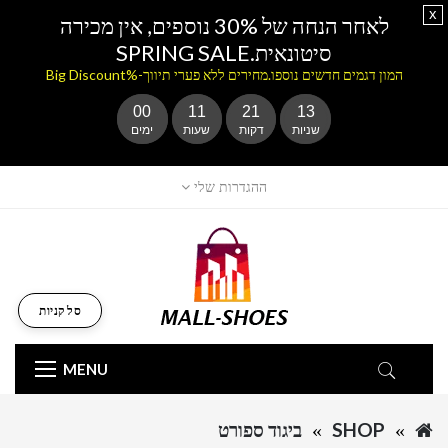
x
לאחר הנחה של 30% נוספים, אין מכירה
סיטונאית.SPRING SALE
המון דגמים חדשים נוספו.מחירים ללא פערי תיווך-%Big Discount
00
11
21
13
שניות
דקות
שעות
ימים
ההגדרות שלי
סל קניות
MENU
SHOP
ביגוד ספורט