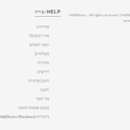
HELP-עזרה
© 2025 MallShoes – All rights reserved. | 
vari
אודותינו
איך רוכשים?
תנאי תשלום
משלוחים
החזרות
דרושים
תקנון פרטיות
תקנון
צור קשר
מעקב סטטוס הזמנה
ביקורות MallShoes (Reviews)