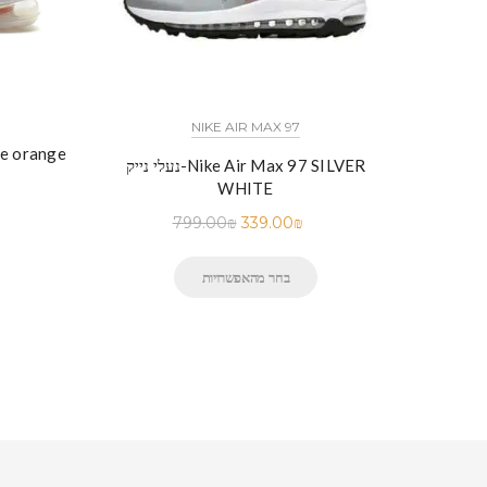
NIKE AIR MAX 97
נעלי נייק-e
N
נעלי נייק-Nike Air Max 97 SILVER
WHITE
799.00
₪
339.00
₪
בחר מהאפשרויות