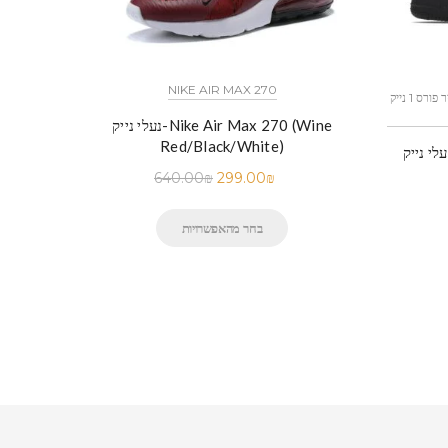
NIKE AIR MAX 270
כל הדגמים אייר פורס 1 נייק NIKE AIR FORCE 1 החל מ
נעלי נייק-Nike Air Max 270 (Wine
Red/Black/White)
 נייק-Nike Air Force 1 Low Black
640.00
₪
299.00
₪
בחר מהאפשרויות