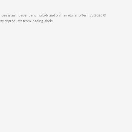
MallShoes is an independent multi-brand online retailer offering a
ety of products from leading labels.