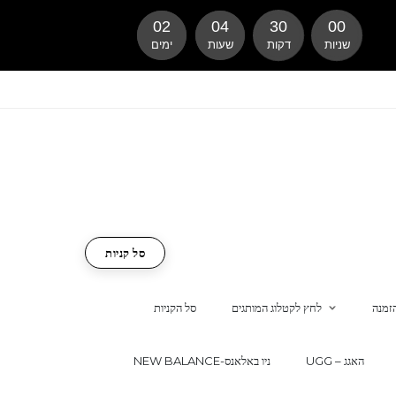
02
04
29
59
שניות
דקות
שעות
ימים
סל קניות
זמנה
לחץ לקטלוג המותגים
סל הקניות
UGG – האגג
NEW BALANCE-ניו באלאנס