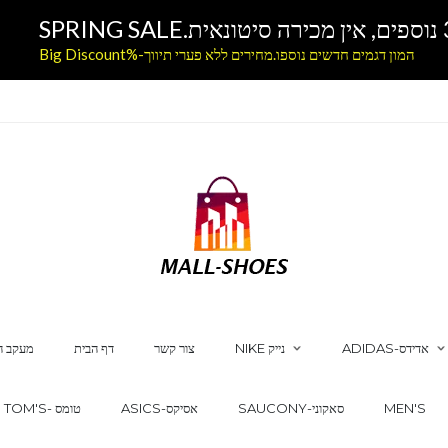
המון דגמים חדשים נוספו.מחירים ללא פערי תיווך-%Big Discount
ADIDAS-אדידס
NIKE נייק
צור קשר
דף הבית
מעקב ה
MEN'S
SAUCONY-סאקוני
ASICS-אסיקס
TOM'S- טומס