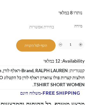
נותרו 8 במלאי
מידה
הוסף לסל הקניות
Availability:
12 במלאי
קטגוריות:
RALPH LAUREN-ראלף לורן
,
Brand
,
n
חולצו
.
TSHIRT SHORT WOMEN
FREE SHIPPING-משלוח חינם
מבצע מטורף ,כל ההנחות והמבצעים ו