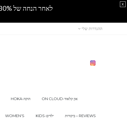
x
לאחר הנחה של 30% נוספים, אין מכירה סיטונאית.SPRING SALE
ההגדרות שלי
ON CLOUD-און קלאוד
HOKA-הוקה
ביקורות – REVIEWS
KIDS-ילדים
WOMEN'S