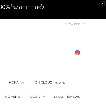
x
לאחר הנחה של 30% נוספים, אין מכירה סיטונאית.SPRING SALE
ההגדרות שלי
ON CLOUD-און קלאוד
HOKA-הוקה
ביקורות – REVIEWS
KIDS-ילדים
WOMEN'S