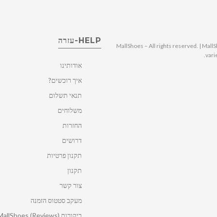
HELP-עזרה
© 2025 MallShoes – All rights reserved. | 
vari
אודותינו
איך רוכשים?
תנאי תשלום
משלוחים
החזרות
דרושים
תקנון פרטיות
תקנון
צור קשר
מעקב סטטוס הזמנה
ביקורות MallShoes (Reviews)