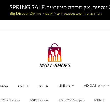
המון דגמים חדשים נוספו.מחירים ללא פערי תיווך-%Big Discount
ADIDAS-אדידס
NIKE נייק
צור קשר
דף הבית
מעקב ה
MEN'S
SAUCONY-סאקוני
ASICS-אסיקס
TOM'S- טומס