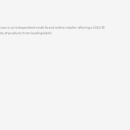
MallShoes is an independent multi-brand online retailer offering a
ety of products from leading labels.