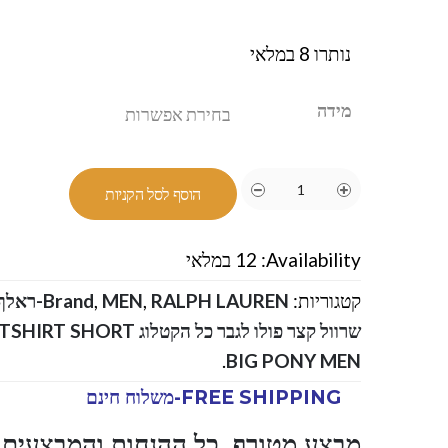
נותרו 8 במלאי
מידה
הוסף לסל הקניות
Availability:
12 במלאי
קטגוריות:
RALPH LAUREN-ראלף לורן
,
MEN
,
Brand
שרוול קצר פולו לגבר כל הק
.
BIG PONY MEN
FREE SHIPPING-משלוח חינם
מבצע מטורף ,כל ההנחות והמבצעים ו