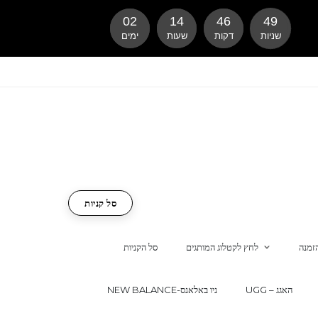
02
14
46
48
שניות
דקות
שעות
ימים
סל קניות
זמנה
לחץ לקטלוג המותגים
סל הקניות
UGG – האגג
NEW BALANCE-ניו באלאנס