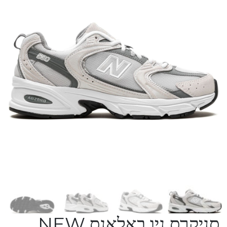
סניקרס ניו באלאנס NEW