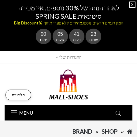
x
לאחר הנחה של 30% נוספים, אין מכירה
סיטונאית.SPRING SALE
המון דגמים חדשים נוספו.מחירים ללא פערי תיווך-%Big Discount
00
05
41
23
שניות
דקות
שעות
ימים
ההגדרות שלי
סל קניות
MENU
BRAND
SHOP