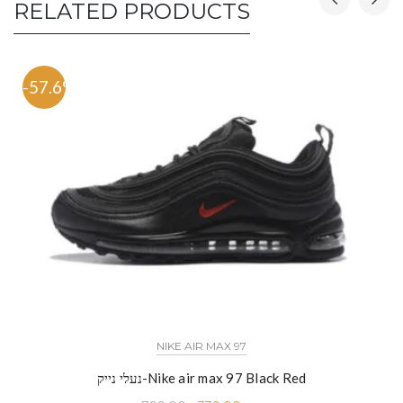
RELATED PRODUCTS
-57.6%
NIKE AIR MAX 97
נעלי נייק-Nike air max 97 Black Red