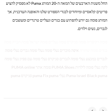
החל משנות הארבעים של המאה ה-20 המותג Puma לא מפסיק להציע
פריטים קלאסיים ומיוחדים לבגדי הספורט שלנו והאופנה העדכנית, אך
המותג פומה גם יודע להפתיע עם בגדים ונעליים טרנדיים ומעוצבים
לגברים, נשים וילדים.
פומה ויקיפדיה פומה סניקרס פומה נעליים פומה ישראל פומה חברה פומה
בגדים פומה שחורה
איפה מוכרים נעלי פומה נעלי פומה גברים נעלי פומה
לגברים במבצע נעלי פומה לגברים סניקרס נעלי פומה עם פפיון נעלי פומה
לקה נעלי פומה לילדות PUMA Shoes פומה אתר PUMA online
Puma Israel Black puma נעלי puma Fix puma סניקרס puma