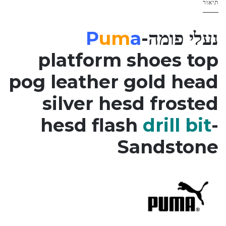
תיאור
נעלי פומה-
a
um
P
platform shoes top
pog leather gold head
silver hesd frosted
hesd flash
drill bit
-
Sandstone