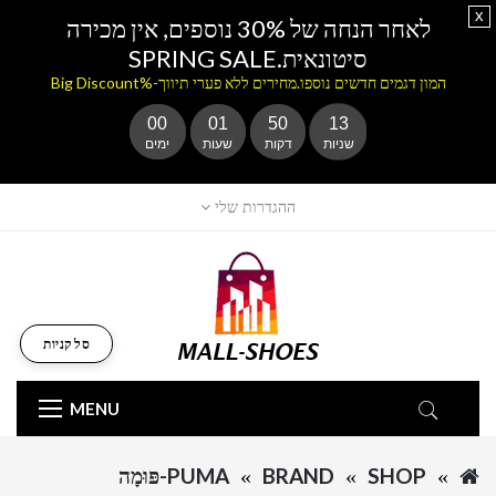
x
לאחר הנחה של 30% נוספים, אין מכירה
סיטונאית.SPRING SALE
המון דגמים חדשים נוספו.מחירים ללא פערי תיווך-%Big Discount
00
01
50
13
שניות
דקות
שעות
ימים
ההגדרות שלי
סל קניות
MENU
SHOP
BRAND
PUMA-פּוּמָה