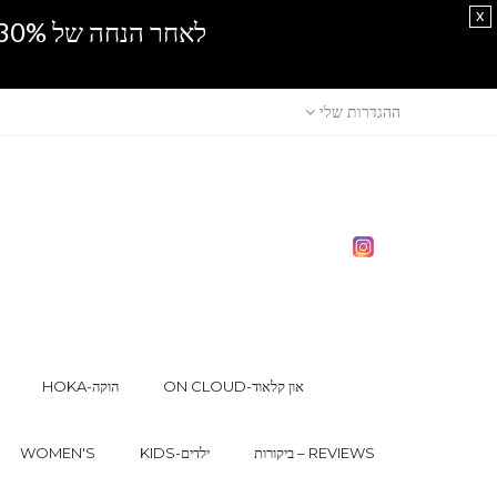
x
לאחר הנחה של 30% נוספים, אין מכירה סיטונאית.SPRING SALE
ההגדרות שלי
ON CLOUD-און קלאוד
HOKA-הוקה
ביקורות – REVIEWS
KIDS-ילדים
WOMEN'S