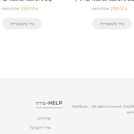
640.00
₪
299.00
₪
640.00
₪
299.00
₪
בחר מהאפשרויות
בחר מהאפשרויות
HELP-עזרה
© 2025 MallShoes – All rights reserved. | 
vari
אודותינו
איך רוכשים?