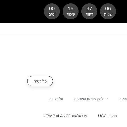
00
15
37
05
שניות
דקות
שעות
ימים
סל קניות
זמנה
לחץ לקטלוג המותגים
סל הקניות
UGG – האגג
NEW BALANCE-ניו באלאנס