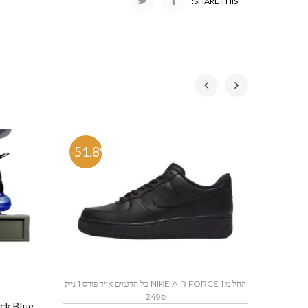
SHARE THIS:
-51.8%
-53.
כל הדגמים אייר פורס 1 נייק NIKE AIR FORCE 1 החל מ
249₪
נעלי נייק-