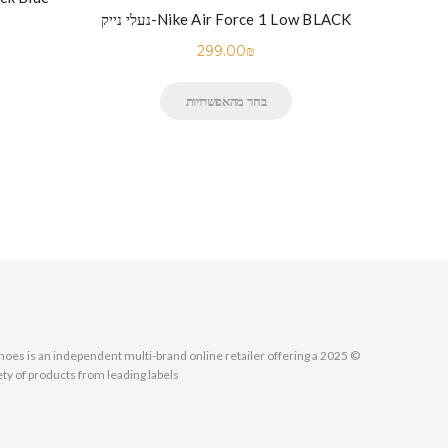
נעלי נייק-Nike Footwear Air Max 270 –
נעלי נייק-Nike Air Force 1 Low BLACK
299.00
₪
בחר מהאפשרויות
MallShoes is an independent multi-brand online retailer offering a
ety of products from leading labels.