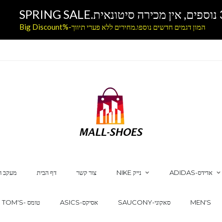
המון דגמים חדשים נוספו.מחירים ללא פערי תיווך-%Big Discount
ADIDAS-אדידס
NIKE נייק
צור קשר
דף הבית
מעקב ה
MEN'S
SAUCONY-סאקוני
ASICS-אסיקס
TOM'S- טומס