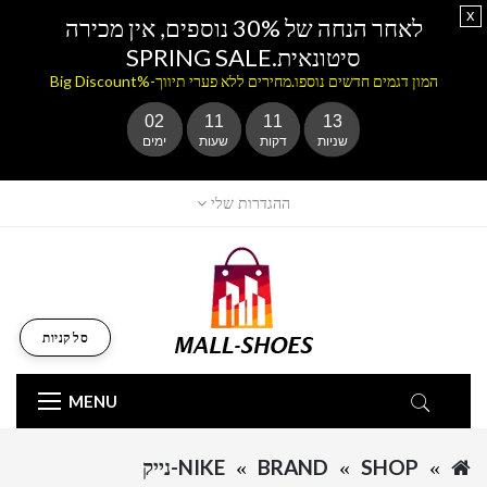
x
לאחר הנחה של 30% נוספים, אין מכירה
סיטונאית.SPRING SALE
המון דגמים חדשים נוספו.מחירים ללא פערי תיווך-%Big Discount
02
11
11
13
שניות
דקות
שעות
ימים
ההגדרות שלי
סל קניות
MENU
SHOP
BRAND
NIKE-נייק