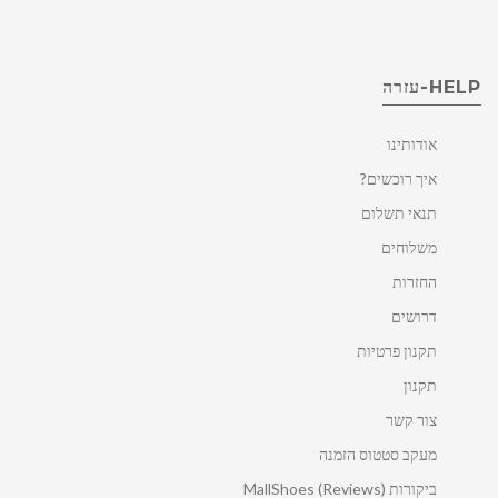
HELP-עזרה
אודותינו
איך רוכשים?
תנאי תשלום
משלוחים
החזרות
דרושים
תקנון פרטיות
תקנון
צור קשר
מעקב סטטוס הזמנה
ביקורות MallShoes (Reviews)