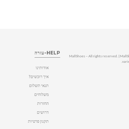
HELP-עזרה
© 2025 MallShoes – All rights reserved. | 
vari
אודותינו
איך רוכשים?
תנאי תשלום
משלוחים
החזרות
דרושים
תקנון פרטיות