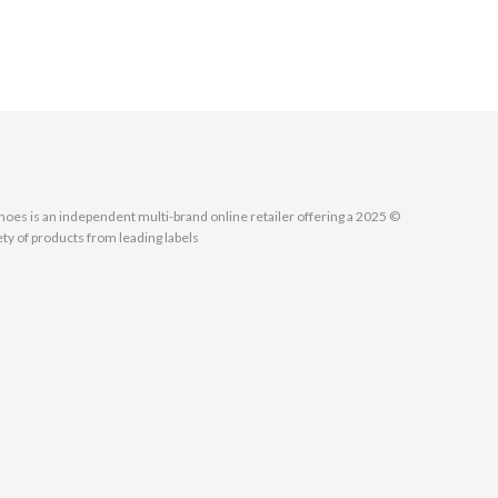
MallShoes is an independent multi-brand online retailer offering a
ety of products from leading labels.