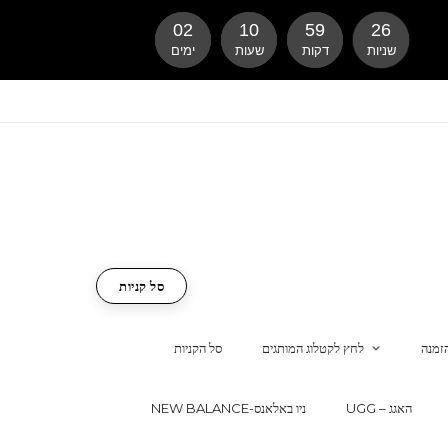
02
10
59
25
שניות
דקות
שעות
ימים
סל קניות
זמנה
לחץ לקטלוג המותגים
סל הקניות
UGG – האגג
NEW BALANCE-ניו באלאנס