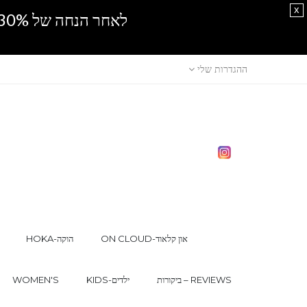
x
לאחר הנחה של 30% נוספים, אין מכירה סיטונאית.SPRING SALE
ההגדרות שלי
ON CLOUD-און קלאוד
HOKA-הוקה
ביקורות – REVIEWS
KIDS-ילדים
WOMEN'S