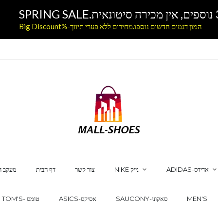
המון דגמים חדשים נוספו.מחירים ללא פערי תיווך-%Big Discount
ADIDAS-אדידס
NIKE נייק
צור קשר
דף הבית
מעקב ה
MEN'S
SAUCONY-סאקוני
ASICS-אסיקס
TOM'S- טומס