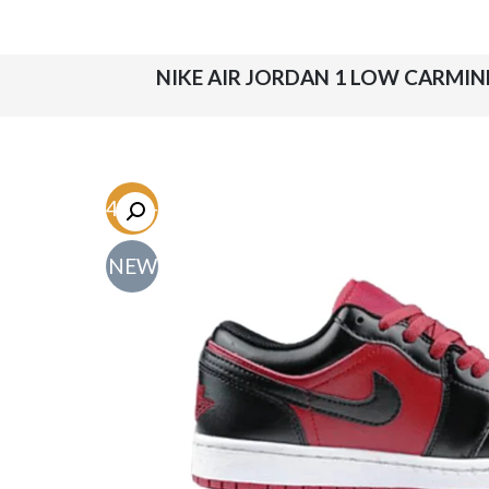
-44.1%
NEW