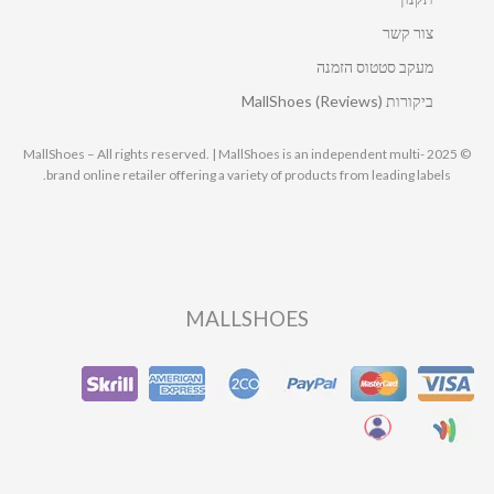
צור קשר
מעקב סטטוס הזמנה
ביקורות MallShoes (Reviews)
© 2025 MallShoes – All rights reserved. | MallShoes is an independent multi-
brand online retailer offering a variety of products from leading labels.
MALLSHOES