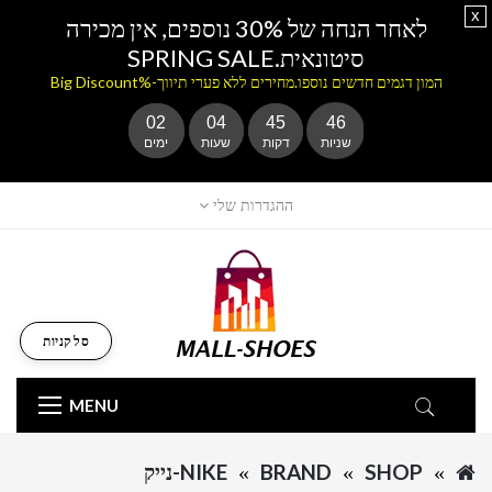
x
לאחר הנחה של 30% נוספים, אין מכירה
סיטונאית.SPRING SALE
המון דגמים חדשים נוספו.מחירים ללא פערי תיווך-%Big Discount
02
04
45
46
שניות
דקות
שעות
ימים
ההגדרות שלי
סל קניות
MENU
SHOP
BRAND
NIKE-נייק