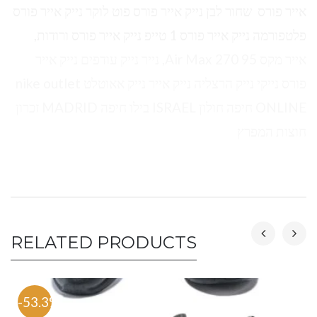
אייר פורס שחור לבן נייק אייר פורס פוט לוקר נייק אייר פורס
פלטפורמה נייק אייר פורס 1 טייפ נייק אייר פורס ורודות,
אייר מקס 95 Air Max 270, נייר נייק עודפים נייק אייר
פורס נייקי נייק הרצליה נייק אייר נייק אאוטלט nike outlet
ONLINE חיפה חולון ISRAEL בילו חיפה MADRID זכרון
חוצות המפרץ
RELATED PRODUCTS
-53.3%