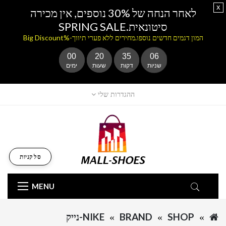
x
לאחר הנחה של 30% נוספים, אין מכירה
סיטונאית.SPRING SALE
המון דגמים חדשים נוספו.מחירים ללא פערי תיווך-%Big Discount
00
20
35
06
שניות
דקות
שעות
ימים
ההגדרות שלי
סל קניות
MENU
SHOP
BRAND
NIKE-נייק