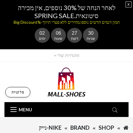
x
לאחר הנחה של 30% נוספים, אין מכירה
סיטונאית.SPRING SALE
המון דגמים חדשים נוספו.מחירים ללא פערי תיווך-%Big Discount
02
06
27
30
שניות
דקות
שעות
ימים
ההגדרות שלי
סל קניות
MENU
SHOP
BRAND
NIKE-נייק