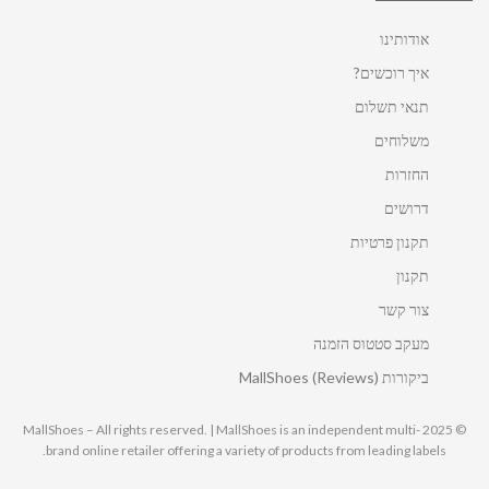
אודותינו
איך רוכשים?
תנאי תשלום
משלוחים
החזרות
דרושים
תקנון פרטיות
תקנון
צור קשר
מעקב סטטוס הזמנה
ביקורות MallShoes (Reviews)
© 2025 MallShoes – All rights reserved. | MallShoes is an independent multi-
brand online retailer offering a variety of products from leading labels.